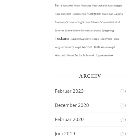
Siena
Ranunkel
Rhein
Rheinaue
Rheinauhafen
Roccalbegna
Ruhrgebiet
Rosa
Rose
Rot
Rotkehlchen
Ruine
San Galgano
Scansano
Schmetterling
Schnee
Schwan
Schwarzrheindorf
Sommer
Sonnenblume
Sonnenuntergang
Spiegelung
Toskana
Traubenhyazinthe
Treppe
Tulpe
Val D´orcia
Wahner Heide
Vergissmeinnicht
Vogel
Wasservogel
Windeck
Zeche Zollverein
Winter
Zypressenallee
ARCHIV
Februar 2023
(1)
Dezember 2020
(1)
Februar 2020
(1)
Juni 2019
(1)