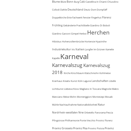
Blume
Bonn
Calci
Blüte
Burg
Castellina In Chianti
Chiusdino
Deutschland
Collodi
Dahlie
Deutz
Dom
Dompfaff
Florenz
Doppelkirche
Ente
Fachwerk
Fenster
Fingerhut
Frühling
Gebänderte Prachtlibelle
Giardino Di Boboli
Herchen
Giardino Garzoni
Gimpel
Herbst
Hibiskus
Hohenzollernbrücke
Hortensie
Hyazinthe
Italien
Industriekultur
Iris
Jungfer Im Grünen
Kamelie
Karneval
Kapelle
Karnevalszug
Karnevalszug
2018
Kirche
Kirschbaum
Klatschmohn
Kohlmeise
Landschaften
Kranhaus
Kreativ
Kunst
Köln
Lagune
Libelle
Lichtkunst
Liebesschloss
Magliano In Toscana
Magnolie
Makro
Manciano
Meise
Mohn
Monteriggioni
Montesiepi
Mosaik
Natur
Mühle
Nachtaufnahme
Nationalbibliothek
Nordrhein-westfalen
Nrw
Orbetello
Panorama
Pescia
Pfingstrose
Philharmonie
Ponte Vecchio
Provinz Florenz
Provinz Grosseto
Provinz Pisa
Provinz
Provinz Pistoia