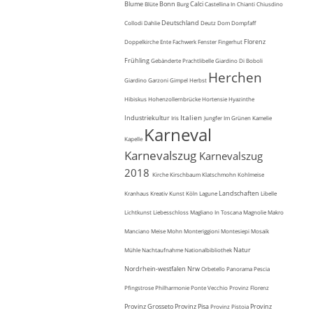
Blume
Bonn
Calci
Blüte
Burg
Castellina In Chianti
Chiusdino
Deutschland
Collodi
Dahlie
Deutz
Dom
Dompfaff
Florenz
Doppelkirche
Ente
Fachwerk
Fenster
Fingerhut
Frühling
Gebänderte Prachtlibelle
Giardino Di Boboli
Herchen
Giardino Garzoni
Gimpel
Herbst
Hibiskus
Hohenzollernbrücke
Hortensie
Hyazinthe
Italien
Industriekultur
Iris
Jungfer Im Grünen
Kamelie
Karneval
Kapelle
Karnevalszug
Karnevalszug
2018
Kirche
Kirschbaum
Klatschmohn
Kohlmeise
Landschaften
Kranhaus
Kreativ
Kunst
Köln
Lagune
Libelle
Lichtkunst
Liebesschloss
Magliano In Toscana
Magnolie
Makro
Manciano
Meise
Mohn
Monteriggioni
Montesiepi
Mosaik
Natur
Mühle
Nachtaufnahme
Nationalbibliothek
Nordrhein-westfalen
Nrw
Orbetello
Panorama
Pescia
Pfingstrose
Philharmonie
Ponte Vecchio
Provinz Florenz
Provinz Grosseto
Provinz Pisa
Provinz
Provinz Pistoia