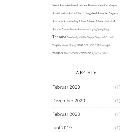
Siena
Ranunkel
Rhein
Rheinaue
Rheinauhafen
Roccalbegna
Ruhrgebiet
Rosa
Rose
Rot
Rotkehlchen
Ruine
San Galgano
Scansano
Schmetterling
Schnee
Schwan
Schwarzrheindorf
Sommer
Sonnenblume
Sonnenuntergang
Spiegelung
Toskana
Traubenhyazinthe
Treppe
Tulpe
Val D´orcia
Wahner Heide
Vergissmeinnicht
Vogel
Wasservogel
Windeck
Zeche Zollverein
Winter
Zypressenallee
ARCHIV
Februar 2023
(1)
Dezember 2020
(1)
Februar 2020
(1)
Juni 2019
(1)