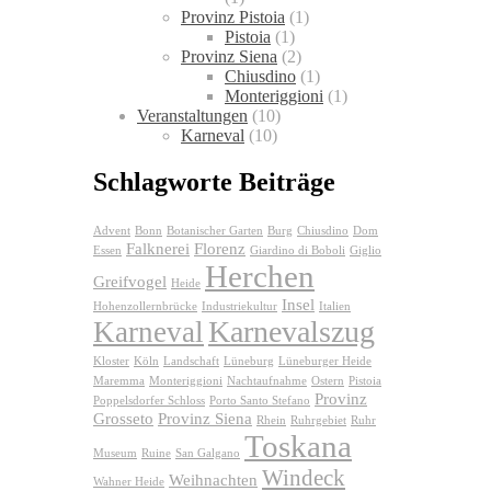
Provinz Pistoia
(1)
Pistoia
(1)
Provinz Siena
(2)
Chiusdino
(1)
Monteriggioni
(1)
Veranstaltungen
(10)
Karneval
(10)
Schlagworte Beiträge
Advent
Bonn
Botanischer Garten
Burg
Chiusdino
Dom
Falknerei
Florenz
Essen
Giardino di Boboli
Giglio
Herchen
Greifvogel
Heide
Insel
Hohenzollernbrücke
Industriekultur
Italien
Karnevalszug
Karneval
Kloster
Köln
Landschaft
Lüneburg
Lüneburger Heide
Maremma
Monteriggioni
Nachtaufnahme
Ostern
Pistoia
Provinz
Poppelsdorfer Schloss
Porto Santo Stefano
Grosseto
Provinz Siena
Rhein
Ruhrgebiet
Ruhr
Toskana
Museum
Ruine
San Galgano
Windeck
Weihnachten
Wahner Heide