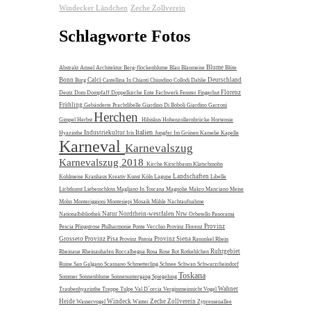
Windecker Ländchen
Zeche Zollverein
Schlagworte Fotos
Blume
Abstrakt
Amsel
Architektur
Berg-flockenblume
Blau
Blaumeise
Blüte
Bonn
Calci
Deutschland
Burg
Castellina In Chianti
Chiusdino
Collodi
Dahlie
Florenz
Deutz
Dom
Dompfaff
Doppelkirche
Ente
Fachwerk
Fenster
Fingerhut
Frühling
Gebänderte Prachtlibelle
Giardino Di Boboli
Giardino Garzoni
Herchen
Gimpel
Herbst
Hibiskus
Hohenzollernbrücke
Hortensie
Italien
Industriekultur
Hyazinthe
Iris
Jungfer Im Grünen
Kamelie
Kapelle
Karneval
Karnevalszug
Karnevalszug 2018
Kirche
Kirschbaum
Klatschmohn
Landschaften
Kohlmeise
Kranhaus
Kreativ
Kunst
Köln
Lagune
Libelle
Lichtkunst
Liebesschloss
Magliano In Toscana
Magnolie
Makro
Manciano
Meise
Mohn
Monteriggioni
Montesiepi
Mosaik
Mühle
Nachtaufnahme
Natur
Nordrhein-westfalen
Nrw
Nationalbibliothek
Orbetello
Panorama
Provinz
Pescia
Pfingstrose
Philharmonie
Ponte Vecchio
Provinz Florenz
Grosseto
Provinz Pisa
Provinz Siena
Provinz Pistoia
Ranunkel
Rhein
Ruhrgebiet
Rheinaue
Rheinauhafen
Roccalbegna
Rosa
Rose
Rot
Rotkehlchen
Ruine
San Galgano
Scansano
Schmetterling
Schnee
Schwan
Schwarzrheindorf
Toskana
Sommer
Sonnenblume
Sonnenuntergang
Spiegelung
Wahner
Traubenhyazinthe
Treppe
Tulpe
Val D´orcia
Vergissmeinnicht
Vogel
Heide
Windeck
Zeche Zollverein
Wasservogel
Winter
Zypressenallee