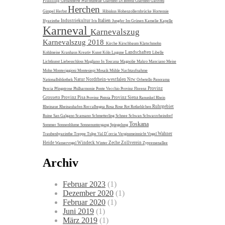
Frühling
Gebänderte Prachtlibelle
Giardino Di Boboli
Giardino Garzoni
Herchen
Gimpel
Herbst
Hibiskus
Hohenzollernbrücke
Hortensie
Italien
Industriekultur
Hyazinthe
Iris
Jungfer Im Grünen
Kamelie
Kapelle
Karneval
Karnevalszug
Karnevalszug 2018
Kirche
Kirschbaum
Klatschmohn
Landschaften
Kohlmeise
Kranhaus
Kreativ
Kunst
Köln
Lagune
Libelle
Lichtkunst
Liebesschloss
Magliano In Toscana
Magnolie
Makro
Manciano
Meise
Mohn
Monteriggioni
Montesiepi
Mosaik
Mühle
Nachtaufnahme
Natur
Nordrhein-westfalen
Nrw
Nationalbibliothek
Orbetello
Panorama
Provinz
Pescia
Pfingstrose
Philharmonie
Ponte Vecchio
Provinz Florenz
Grosseto
Provinz Pisa
Provinz Siena
Provinz Pistoia
Ranunkel
Rhein
Ruhrgebiet
Rheinaue
Rheinauhafen
Roccalbegna
Rosa
Rose
Rot
Rotkehlchen
Ruine
San Galgano
Scansano
Schmetterling
Schnee
Schwan
Schwarzrheindorf
Toskana
Sommer
Sonnenblume
Sonnenuntergang
Spiegelung
Wahner
Traubenhyazinthe
Treppe
Tulpe
Val D´orcia
Vergissmeinnicht
Vogel
Heide
Windeck
Zeche Zollverein
Wasservogel
Winter
Zypressenallee
Archiv
Februar 2023
(1)
Dezember 2020
(1)
Februar 2020
(1)
Juni 2019
(1)
März 2019
(1)