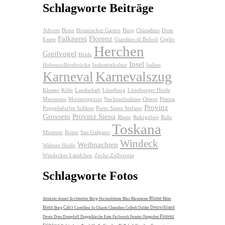
Schlagworte Beiträge
Advent
Bonn
Botanischer Garten
Burg
Chiusdino
Dom
Falknerei
Florenz
Essen
Giardino di Boboli
Giglio
Herchen
Greifvogel
Heide
Insel
Hohenzollernbrücke
Industriekultur
Italien
Karnevalszug
Karneval
Kloster
Köln
Landschaft
Lüneburg
Lüneburger Heide
Maremma
Monteriggioni
Nachtaufnahme
Ostern
Pistoia
Provinz
Poppelsdorfer Schloss
Porto Santo Stefano
Grosseto
Provinz Siena
Rhein
Ruhrgebiet
Ruhr
Toskana
Museum
Ruine
San Galgano
Windeck
Weihnachten
Wahner Heide
Windecker Ländchen
Zeche Zollverein
Schlagworte Fotos
Blume
Abstrakt
Amsel
Architektur
Berg-flockenblume
Blau
Blaumeise
Blüte
Bonn
Calci
Deutschland
Burg
Castellina In Chianti
Chiusdino
Collodi
Dahlie
Florenz
Deutz
Dom
Dompfaff
Doppelkirche
Ente
Fachwerk
Fenster
Fingerhut