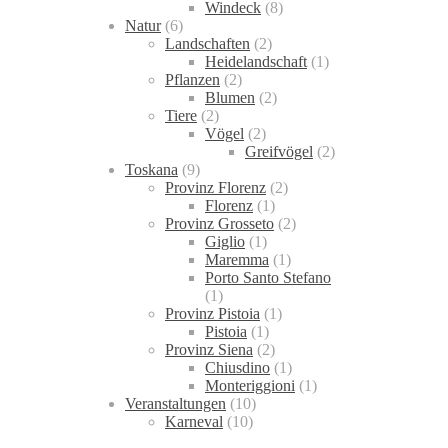
Windeck
(8)
Natur
(6)
Landschaften
(2)
Heidelandschaft
(1)
Pflanzen
(2)
Blumen
(2)
Tiere
(2)
Vögel
(2)
Greifvögel
(2)
Toskana
(9)
Provinz Florenz
(2)
Florenz
(1)
Provinz Grosseto
(2)
Giglio
(1)
Maremma
(1)
Porto Santo Stefano
(1)
Provinz Pistoia
(1)
Pistoia
(1)
Provinz Siena
(2)
Chiusdino
(1)
Monteriggioni
(1)
Veranstaltungen
(10)
Karneval
(10)