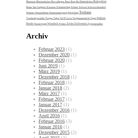
Ruhrgebiet
Rheinaue
Rheinauhafen
Roccalbegna
Rosa
Rose
Rot
Rotkehlchen
Ruine
San Galgano
Scansano
Schmetterling
Schnee
Schwan
Schwarzrheindorf
Toskana
Sommer
Sonnenblume
Sonnenuntergang
Spiegelung
Wahner
Traubenhyazinthe
Treppe
Tulpe
Val D´orcia
Vergissmeinnicht
Vogel
Heide
Windeck
Zeche Zollverein
Wasservogel
Winter
Zypressenallee
Archiv
Februar 2023
(1)
Dezember 2020
(1)
Februar 2020
(1)
Juni 2019
(1)
März 2019
(1)
Dezember 2018
(1)
Februar 2018
(1)
Januar 2018
(2)
März 2017
(1)
Februar 2017
(1)
Januar 2017
(1)
Dezember 2016
(1)
April 2016
(1)
Februar 2016
(3)
Januar 2016
(1)
Dezember 2015
(2)
April 2015
(2)