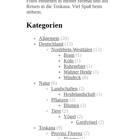
Fotos entstehen in meiner Heimat und auf
Reisen in die Toskana. Viel Spaß beim
stöbern.
Kategorien
Allgemein
(20)
Deutschland
(12)
Nordrhein-Westfalen
(12)
Bonn
(1)
Köln
(1)
Ruhrgebiet
(1)
Wahner Heide
(1)
Windeck
(8)
Natur
(6)
Landschaften
(2)
Heidelandschaft
(1)
Pflanzen
(2)
Blumen
(2)
Tiere
(2)
Vögel
(2)
Greifvögel
(2)
Toskana
(9)
Provinz Florenz
(2)
Florenz
(1)