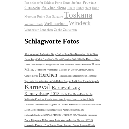
Provinz
Poppelsdorfer Schloss
Porto Santo Stefano
Grosseto
Provinz Siena
Rhein
Ruhrgebiet
Ruhr
Toskana
Museum
Ruine
San Galgano
Windeck
Weihnachten
Wahner Heide
Windecker Ländchen
Zeche Zollverein
Schlagworte Fotos
Blume
Abstrakt
Amsel
Architektur
Berg-flockenblume
Blau
Blaumeise
Blüte
Bonn
Calci
Deutschland
Burg
Castellina In Chianti
Chiusdino
Collodi
Dahlie
Florenz
Deutz
Dom
Dompfaff
Doppelkirche
Ente
Fachwerk
Fenster
Fingerhut
Frühling
Gebänderte Prachtlibelle
Giardino Di Boboli
Giardino Garzoni
Herchen
Gimpel
Herbst
Hibiskus
Hohenzollernbrücke
Hortensie
Italien
Industriekultur
Hyazinthe
Iris
Jungfer Im Grünen
Kamelie
Kapelle
Karneval
Karnevalszug
Karnevalszug 2018
Kirche
Kirschbaum
Klatschmohn
Landschaften
Kohlmeise
Kranhaus
Kreativ
Kunst
Köln
Lagune
Libelle
Lichtkunst
Liebesschloss
Magliano In Toscana
Magnolie
Makro
Manciano
Meise
Mohn
Monteriggioni
Montesiepi
Mosaik
Mühle
Nachtaufnahme
Natur
Nordrhein-westfalen
Nrw
Nationalbibliothek
Orbetello
Panorama
Provinz
Pescia
Pfingstrose
Philharmonie
Ponte Vecchio
Provinz Florenz
Grosseto
Provinz Pisa
Provinz Siena
Provinz Pistoia
Ranunkel
Rhein