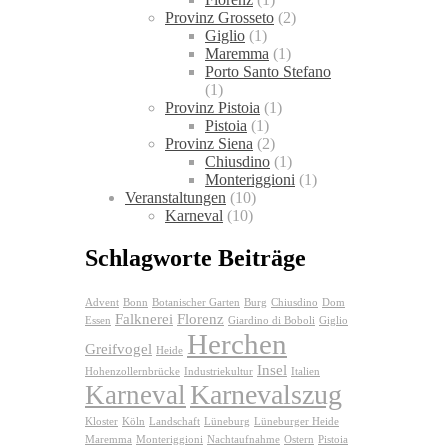
Provinz Grosseto
(2)
Giglio
(1)
Maremma
(1)
Porto Santo Stefano
(1)
Provinz Pistoia
(1)
Pistoia
(1)
Provinz Siena
(2)
Chiusdino
(1)
Monteriggioni
(1)
Veranstaltungen
(10)
Karneval
(10)
Schlagworte Beiträge
Advent
Bonn
Botanischer Garten
Burg
Chiusdino
Dom
Falknerei
Florenz
Essen
Giardino di Boboli
Giglio
Herchen
Greifvogel
Heide
Insel
Hohenzollernbrücke
Industriekultur
Italien
Karnevalszug
Karneval
Kloster
Köln
Landschaft
Lüneburg
Lüneburger Heide
Maremma
Monteriggioni
Nachtaufnahme
Ostern
Pistoia