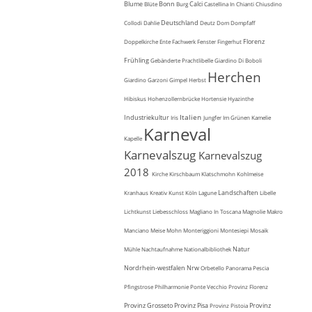
Blume
Bonn
Calci
Blüte
Burg
Castellina In Chianti
Chiusdino
Deutschland
Collodi
Dahlie
Deutz
Dom
Dompfaff
Florenz
Doppelkirche
Ente
Fachwerk
Fenster
Fingerhut
Frühling
Gebänderte Prachtlibelle
Giardino Di Boboli
Herchen
Giardino Garzoni
Gimpel
Herbst
Hibiskus
Hohenzollernbrücke
Hortensie
Hyazinthe
Italien
Industriekultur
Iris
Jungfer Im Grünen
Kamelie
Karneval
Kapelle
Karnevalszug
Karnevalszug
2018
Kirche
Kirschbaum
Klatschmohn
Kohlmeise
Landschaften
Kranhaus
Kreativ
Kunst
Köln
Lagune
Libelle
Lichtkunst
Liebesschloss
Magliano In Toscana
Magnolie
Makro
Manciano
Meise
Mohn
Monteriggioni
Montesiepi
Mosaik
Natur
Mühle
Nachtaufnahme
Nationalbibliothek
Nordrhein-westfalen
Nrw
Orbetello
Panorama
Pescia
Pfingstrose
Philharmonie
Ponte Vecchio
Provinz Florenz
Provinz Grosseto
Provinz Pisa
Provinz
Provinz Pistoia