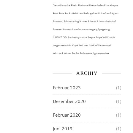
Siena
Ranunkel
Rhein
Rheinaue
Rheinauhafen
Roccalbegna
Ruhrgebiet
Rosa
Rose
Rot
Rotkehlchen
Ruine
San Galgano
Scansano
Schmetterling
Schnee
Schwan
Schwarzrheindorf
Sommer
Sonnenblume
Sonnenuntergang
Spiegelung
Toskana
Traubenhyazinthe
Treppe
Tulpe
Val D´orcia
Wahner Heide
Vergissmeinnicht
Vogel
Wasservogel
Windeck
Zeche Zollverein
Winter
Zypressenallee
ARCHIV
Februar 2023
(1)
Dezember 2020
(1)
Februar 2020
(1)
Juni 2019
(1)