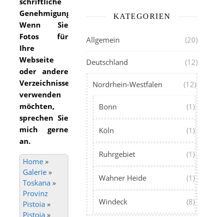
schriftliche
Genehmigung.
KATEGORIEN
Wenn Sie
Fotos für
Allgemein
(20)
Ihre
Webseite
Deutschland
(12)
oder andere
Verzeichnisse
Nordrhein-Westfalen
(12)
verwenden
möchten,
Bonn
(1)
sprechen Sie
mich gerne
Köln
(1)
an.
Ruhrgebiet
(1)
Home
»
Galerie
»
Wahner Heide
(1)
Toskana
»
Provinz
Windeck
(8)
Pistoia
»
Pistoia
»