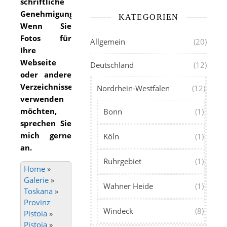
schriftliche
Genehmigung.
KATEGORIEN
Wenn Sie
Fotos für
Allgemein
(20)
Ihre
Webseite
Deutschland
(12)
oder andere
Verzeichnisse
Nordrhein-Westfalen
(12)
verwenden
möchten,
Bonn
(1)
sprechen Sie
mich gerne
Köln
(1)
an.
Ruhrgebiet
(1)
Home
»
Galerie
»
Wahner Heide
(1)
Toskana
»
Provinz
Windeck
(8)
Pistoia
»
Pistoia
»