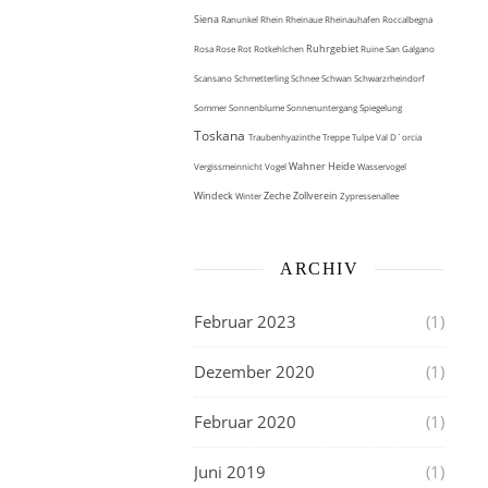
Siena
Ranunkel
Rhein
Rheinaue
Rheinauhafen
Roccalbegna
Ruhrgebiet
Rosa
Rose
Rot
Rotkehlchen
Ruine
San Galgano
Scansano
Schmetterling
Schnee
Schwan
Schwarzrheindorf
Sommer
Sonnenblume
Sonnenuntergang
Spiegelung
Toskana
Traubenhyazinthe
Treppe
Tulpe
Val D´orcia
Wahner Heide
Vergissmeinnicht
Vogel
Wasservogel
Windeck
Zeche Zollverein
Winter
Zypressenallee
ARCHIV
Februar 2023
(1)
Dezember 2020
(1)
Februar 2020
(1)
Juni 2019
(1)