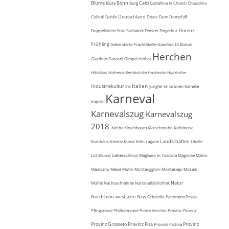
Blume
Bonn
Calci
Blüte
Burg
Castellina In Chianti
Chiusdino
Deutschland
Collodi
Dahlie
Deutz
Dom
Dompfaff
Florenz
Doppelkirche
Ente
Fachwerk
Fenster
Fingerhut
Frühling
Gebänderte Prachtlibelle
Giardino Di Boboli
Herchen
Giardino Garzoni
Gimpel
Herbst
Hibiskus
Hohenzollernbrücke
Hortensie
Hyazinthe
Italien
Industriekultur
Iris
Jungfer Im Grünen
Kamelie
Karneval
Kapelle
Karnevalszug
Karnevalszug
2018
Kirche
Kirschbaum
Klatschmohn
Kohlmeise
Landschaften
Kranhaus
Kreativ
Kunst
Köln
Lagune
Libelle
Lichtkunst
Liebesschloss
Magliano In Toscana
Magnolie
Makro
Manciano
Meise
Mohn
Monteriggioni
Montesiepi
Mosaik
Natur
Mühle
Nachtaufnahme
Nationalbibliothek
Nordrhein-westfalen
Nrw
Orbetello
Panorama
Pescia
Pfingstrose
Philharmonie
Ponte Vecchio
Provinz Florenz
Provinz Grosseto
Provinz Pisa
Provinz
Provinz Pistoia