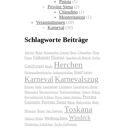
Pistoia
(1)
Provinz Siena
(2)
Chiusdino
(1)
Monteriggioni
(1)
Veranstaltungen
(10)
Karneval
(10)
Schlagworte Beiträge
Advent
Bonn
Botanischer Garten
Burg
Chiusdino
Dom
Falknerei
Florenz
Essen
Giardino di Boboli
Giglio
Herchen
Greifvogel
Heide
Insel
Hohenzollernbrücke
Industriekultur
Italien
Karnevalszug
Karneval
Kloster
Köln
Landschaft
Lüneburg
Lüneburger Heide
Maremma
Monteriggioni
Nachtaufnahme
Ostern
Pistoia
Provinz
Poppelsdorfer Schloss
Porto Santo Stefano
Grosseto
Provinz Siena
Rhein
Ruhrgebiet
Ruhr
Toskana
Museum
Ruine
San Galgano
Windeck
Weihnachten
Wahner Heide
Windecker Ländchen
Zeche Zollverein