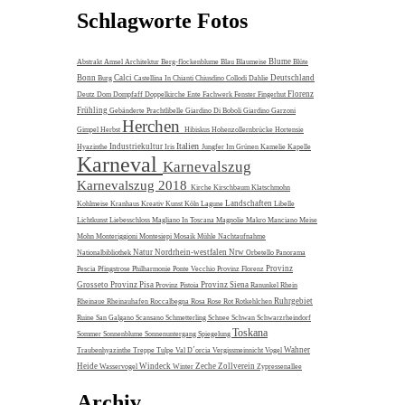
Schlagworte Fotos
Blume
Abstrakt
Amsel
Architektur
Berg-flockenblume
Blau
Blaumeise
Blüte
Bonn
Calci
Deutschland
Burg
Castellina In Chianti
Chiusdino
Collodi
Dahlie
Florenz
Deutz
Dom
Dompfaff
Doppelkirche
Ente
Fachwerk
Fenster
Fingerhut
Frühling
Gebänderte Prachtlibelle
Giardino Di Boboli
Giardino Garzoni
Herchen
Gimpel
Herbst
Hibiskus
Hohenzollernbrücke
Hortensie
Italien
Industriekultur
Hyazinthe
Iris
Jungfer Im Grünen
Kamelie
Kapelle
Karneval
Karnevalszug
Karnevalszug 2018
Kirche
Kirschbaum
Klatschmohn
Landschaften
Kohlmeise
Kranhaus
Kreativ
Kunst
Köln
Lagune
Libelle
Lichtkunst
Liebesschloss
Magliano In Toscana
Magnolie
Makro
Manciano
Meise
Mohn
Monteriggioni
Montesiepi
Mosaik
Mühle
Nachtaufnahme
Natur
Nordrhein-westfalen
Nrw
Nationalbibliothek
Orbetello
Panorama
Provinz
Pescia
Pfingstrose
Philharmonie
Ponte Vecchio
Provinz Florenz
Grosseto
Provinz Pisa
Provinz Siena
Provinz Pistoia
Ranunkel
Rhein
Ruhrgebiet
Rheinaue
Rheinauhafen
Roccalbegna
Rosa
Rose
Rot
Rotkehlchen
Ruine
San Galgano
Scansano
Schmetterling
Schnee
Schwan
Schwarzrheindorf
Toskana
Sommer
Sonnenblume
Sonnenuntergang
Spiegelung
Wahner
Traubenhyazinthe
Treppe
Tulpe
Val D´orcia
Vergissmeinnicht
Vogel
Heide
Windeck
Zeche Zollverein
Wasservogel
Winter
Zypressenallee
Archiv