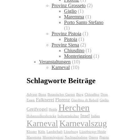
Provinz Grosseto
(2)
Giglio
(1)
Maremma
(1)
Porto Santo Stefano
(1)
Provinz Pistoia
(1)
Pistoia
(1)
Provinz Siena
(2)
Chiusdino
(1)
Monteriggioni
(1)
Veranstaltungen
(10)
Karneval
(10)
Schlagworte Beiträge
Advent
Bonn
Botanischer Garten
Burg
Chiusdino
Dom
Falknerei
Florenz
Essen
Giardino di Boboli
Giglio
Herchen
Greifvogel
Heide
Insel
Hohenzollernbrücke
Industriekultur
Italien
Karnevalszug
Karneval
Kloster
Köln
Landschaft
Lüneburg
Lüneburger Heide
Maremma
Monteriggioni
Nachtaufnahme
Ostern
Pistoia