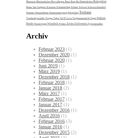
Ruhrgebiet
Rheinaue
Rheinauhafen
Roccalbegna
Rosa
Rose
Rot
Rotkehlchen
Ruine
San Galgano
Scansano
Schmetterling
Schnee
Schwan
Schwarzrheindorf
Toskana
Sommer
Sonnenblume
Sonnenuntergang
Spiegelung
Wahner
Traubenhyazinthe
Treppe
Tulpe
Val D´orcia
Vergissmeinnicht
Vogel
Heide
Windeck
Zeche Zollverein
Wasservogel
Winter
Zypressenallee
Archiv
Februar 2023
(1)
Dezember 2020
(1)
Februar 2020
(1)
Juni 2019
(1)
März 2019
(1)
Dezember 2018
(1)
Februar 2018
(1)
Januar 2018
(2)
März 2017
(1)
Februar 2017
(1)
Januar 2017
(1)
Dezember 2016
(1)
April 2016
(1)
Februar 2016
(3)
Januar 2016
(1)
Dezember 2015
(2)
April 2015
(2)