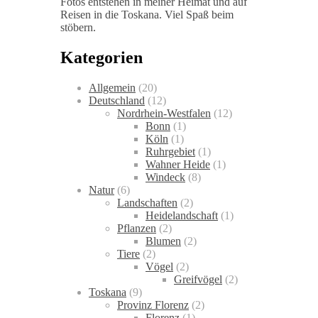
Fotos entstehen in meiner Heimat und auf
Reisen in die Toskana. Viel Spaß beim
stöbern.
Kategorien
Allgemein
(20)
Deutschland
(12)
Nordrhein-Westfalen
(12)
Bonn
(1)
Köln
(1)
Ruhrgebiet
(1)
Wahner Heide
(1)
Windeck
(8)
Natur
(6)
Landschaften
(2)
Heidelandschaft
(1)
Pflanzen
(2)
Blumen
(2)
Tiere
(2)
Vögel
(2)
Greifvögel
(2)
Toskana
(9)
Provinz Florenz
(2)
Florenz
(1)