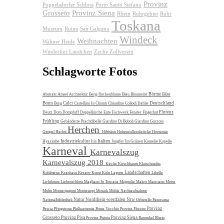
Provinz
Poppelsdorfer Schloss
Porto Santo Stefano
Grosseto
Provinz Siena
Rhein
Ruhrgebiet
Ruhr
Toskana
Museum
Ruine
San Galgano
Windeck
Weihnachten
Wahner Heide
Windecker Ländchen
Zeche Zollverein
Schlagworte Fotos
Blume
Abstrakt
Amsel
Architektur
Berg-flockenblume
Blau
Blaumeise
Blüte
Bonn
Calci
Deutschland
Burg
Castellina In Chianti
Chiusdino
Collodi
Dahlie
Florenz
Deutz
Dom
Dompfaff
Doppelkirche
Ente
Fachwerk
Fenster
Fingerhut
Frühling
Gebänderte Prachtlibelle
Giardino Di Boboli
Giardino Garzoni
Herchen
Gimpel
Herbst
Hibiskus
Hohenzollernbrücke
Hortensie
Italien
Industriekultur
Hyazinthe
Iris
Jungfer Im Grünen
Kamelie
Kapelle
Karneval
Karnevalszug
Karnevalszug 2018
Kirche
Kirschbaum
Klatschmohn
Landschaften
Kohlmeise
Kranhaus
Kreativ
Kunst
Köln
Lagune
Libelle
Lichtkunst
Liebesschloss
Magliano In Toscana
Magnolie
Makro
Manciano
Meise
Mohn
Monteriggioni
Montesiepi
Mosaik
Mühle
Nachtaufnahme
Natur
Nordrhein-westfalen
Nrw
Nationalbibliothek
Orbetello
Panorama
Provinz
Pescia
Pfingstrose
Philharmonie
Ponte Vecchio
Provinz Florenz
Grosseto
Provinz Pisa
Provinz Siena
Provinz Pistoia
Ranunkel
Rhein