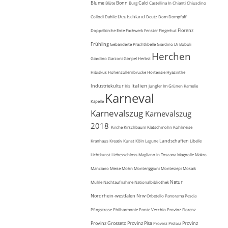
Blume
Bonn
Calci
Blüte
Burg
Castellina In Chianti
Chiusdino
Deutschland
Collodi
Dahlie
Deutz
Dom
Dompfaff
Florenz
Doppelkirche
Ente
Fachwerk
Fenster
Fingerhut
Frühling
Gebänderte Prachtlibelle
Giardino Di Boboli
Herchen
Giardino Garzoni
Gimpel
Herbst
Hibiskus
Hohenzollernbrücke
Hortensie
Hyazinthe
Italien
Industriekultur
Iris
Jungfer Im Grünen
Kamelie
Karneval
Kapelle
Karnevalszug
Karnevalszug
2018
Kirche
Kirschbaum
Klatschmohn
Kohlmeise
Landschaften
Kranhaus
Kreativ
Kunst
Köln
Lagune
Libelle
Lichtkunst
Liebesschloss
Magliano In Toscana
Magnolie
Makro
Manciano
Meise
Mohn
Monteriggioni
Montesiepi
Mosaik
Natur
Mühle
Nachtaufnahme
Nationalbibliothek
Nordrhein-westfalen
Nrw
Orbetello
Panorama
Pescia
Pfingstrose
Philharmonie
Ponte Vecchio
Provinz Florenz
Provinz Grosseto
Provinz Pisa
Provinz
Provinz Pistoia