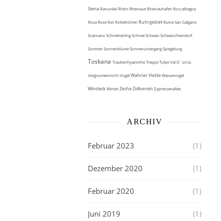
Siena
Ranunkel
Rhein
Rheinaue
Rheinauhafen
Roccalbegna
Ruhrgebiet
Rosa
Rose
Rot
Rotkehlchen
Ruine
San Galgano
Scansano
Schmetterling
Schnee
Schwan
Schwarzrheindorf
Sommer
Sonnenblume
Sonnenuntergang
Spiegelung
Toskana
Traubenhyazinthe
Treppe
Tulpe
Val D´orcia
Wahner Heide
Vergissmeinnicht
Vogel
Wasservogel
Windeck
Zeche Zollverein
Winter
Zypressenallee
ARCHIV
Februar 2023
(1)
Dezember 2020
(1)
Februar 2020
(1)
Juni 2019
(1)