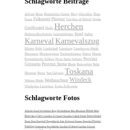
Schlagworte Beiträge
Advent
Bonn
Botanischer Garten
Burg
Chiusdino
Dom
Falknerei
Florenz
Essen
Giardino di Boboli
Giglio
Herchen
Greifvogel
Heide
Insel
Hohenzollernbrücke
Industriekultur
Italien
Karnevalszug
Karneval
Kloster
Köln
Landschaft
Lüneburg
Lüneburger Heide
Maremma
Monteriggioni
Nachtaufnahme
Ostern
Pistoia
Provinz
Poppelsdorfer Schloss
Porto Santo Stefano
Grosseto
Provinz Siena
Rhein
Ruhrgebiet
Ruhr
Toskana
Museum
Ruine
San Galgano
Windeck
Weihnachten
Wahner Heide
Windecker Ländchen
Zeche Zollverein
Schlagworte Fotos
Blume
Abstrakt
Amsel
Architektur
Berg-flockenblume
Blau
Blaumeise
Blüte
Bonn
Calci
Deutschland
Burg
Castellina In Chianti
Chiusdino
Collodi
Dahlie
Florenz
Deutz
Dom
Dompfaff
Doppelkirche
Ente
Fachwerk
Fenster
Fingerhut
Frühling
Gebänderte Prachtlibelle
Giardino Di Boboli
Giardino Garzoni