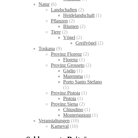
Natur
(6)
Landschaften
(2)
Heidelandschaft
(1)
Pflanzen
(2)
Blumen
(2)
Tiere
(2)
Vögel
(2)
Greifvögel
(2)
Toskana
(9)
Provinz Florenz
(2)
Florenz
(1)
Provinz Grosseto
(2)
Giglio
(1)
Maremma
(1)
Porto Santo Stefano
(1)
Provinz Pistoia
(1)
Pistoia
(1)
Provinz Siena
(2)
Chiusdino
(1)
Monteriggioni
(1)
Veranstaltungen
(10)
Karneval
(10)