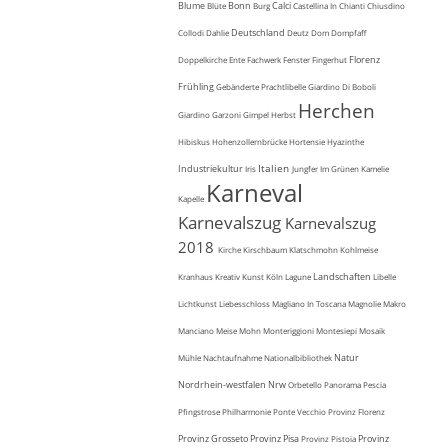
Blume
Bonn
Calci
Blüte
Burg
Castellina In Chianti
Chiusdino
Deutschland
Collodi
Dahlie
Deutz
Dom
Dompfaff
Florenz
Doppelkirche
Ente
Fachwerk
Fenster
Fingerhut
Frühling
Gebänderte Prachtlibelle
Giardino Di Boboli
Herchen
Giardino Garzoni
Gimpel
Herbst
Hibiskus
Hohenzollernbrücke
Hortensie
Hyazinthe
Italien
Industriekultur
Iris
Jungfer Im Grünen
Kamelie
Karneval
Kapelle
Karnevalszug
Karnevalszug
2018
Kirche
Kirschbaum
Klatschmohn
Kohlmeise
Landschaften
Kranhaus
Kreativ
Kunst
Köln
Lagune
Libelle
Lichtkunst
Liebesschloss
Magliano In Toscana
Magnolie
Makro
Manciano
Meise
Mohn
Monteriggioni
Montesiepi
Mosaik
Natur
Mühle
Nachtaufnahme
Nationalbibliothek
Nordrhein-westfalen
Nrw
Orbetello
Panorama
Pescia
Pfingstrose
Philharmonie
Ponte Vecchio
Provinz Florenz
Provinz Grosseto
Provinz Pisa
Provinz
Provinz Pistoia