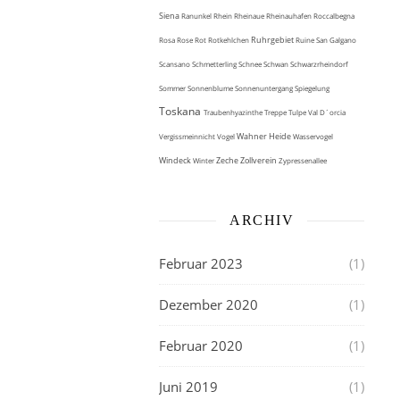
Siena
Ranunkel
Rhein
Rheinaue
Rheinauhafen
Roccalbegna
Ruhrgebiet
Rosa
Rose
Rot
Rotkehlchen
Ruine
San Galgano
Scansano
Schmetterling
Schnee
Schwan
Schwarzrheindorf
Sommer
Sonnenblume
Sonnenuntergang
Spiegelung
Toskana
Traubenhyazinthe
Treppe
Tulpe
Val D´orcia
Wahner Heide
Vergissmeinnicht
Vogel
Wasservogel
Windeck
Zeche Zollverein
Winter
Zypressenallee
ARCHIV
Februar 2023
(1)
Dezember 2020
(1)
Februar 2020
(1)
Juni 2019
(1)