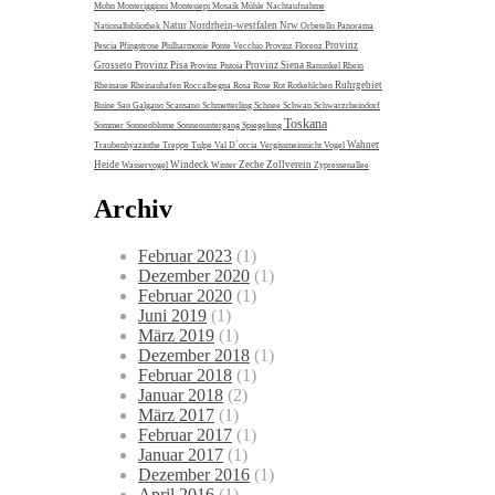
Mohn
Monteriggioni
Montesiepi
Mosaik
Mühle
Nachtaufnahme
Natur
Nordrhein-westfalen
Nrw
Nationalbibliothek
Orbetello
Panorama
Provinz
Pescia
Pfingstrose
Philharmonie
Ponte Vecchio
Provinz Florenz
Grosseto
Provinz Pisa
Provinz Siena
Provinz Pistoia
Ranunkel
Rhein
Ruhrgebiet
Rheinaue
Rheinauhafen
Roccalbegna
Rosa
Rose
Rot
Rotkehlchen
Ruine
San Galgano
Scansano
Schmetterling
Schnee
Schwan
Schwarzrheindorf
Toskana
Sommer
Sonnenblume
Sonnenuntergang
Spiegelung
Wahner
Traubenhyazinthe
Treppe
Tulpe
Val D´orcia
Vergissmeinnicht
Vogel
Heide
Windeck
Zeche Zollverein
Wasservogel
Winter
Zypressenallee
Archiv
Februar 2023
(1)
Dezember 2020
(1)
Februar 2020
(1)
Juni 2019
(1)
März 2019
(1)
Dezember 2018
(1)
Februar 2018
(1)
Januar 2018
(2)
März 2017
(1)
Februar 2017
(1)
Januar 2017
(1)
Dezember 2016
(1)
April 2016
(1)