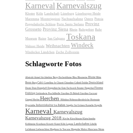
Karnevalszug
Karneval
Kloster
Köln
Landschaft
Lüneburg
Lüneburger Heide
Maremma
Monteriggioni
Nachtaufnahme
Ostern
Pistoia
Provinz
Poppelsdorfer Schloss
Porto Santo Stefano
Grosseto
Provinz Siena
Rhein
Ruhrgebiet
Ruhr
Toskana
Museum
Ruine
San Galgano
Windeck
Weihnachten
Wahner Heide
Windecker Ländchen
Zeche Zollverein
Schlagworte Fotos
Blume
Abstrakt
Amsel
Architektur
Berg-flockenblume
Blau
Blaumeise
Blüte
Bonn
Calci
Deutschland
Burg
Castellina In Chianti
Chiusdino
Collodi
Dahlie
Florenz
Deutz
Dom
Dompfaff
Doppelkirche
Ente
Fachwerk
Fenster
Fingerhut
Frühling
Gebänderte Prachtlibelle
Giardino Di Boboli
Giardino Garzoni
Herchen
Gimpel
Herbst
Hibiskus
Hohenzollernbrücke
Hortensie
Italien
Industriekultur
Hyazinthe
Iris
Jungfer Im Grünen
Kamelie
Kapelle
Karneval
Karnevalszug
Karnevalszug 2018
Kirche
Kirschbaum
Klatschmohn
Landschaften
Kohlmeise
Kranhaus
Kreativ
Kunst
Köln
Lagune
Libelle
Lichtkunst
Liebesschloss
Magliano In Toscana
Magnolie
Makro
Manciano
Meise