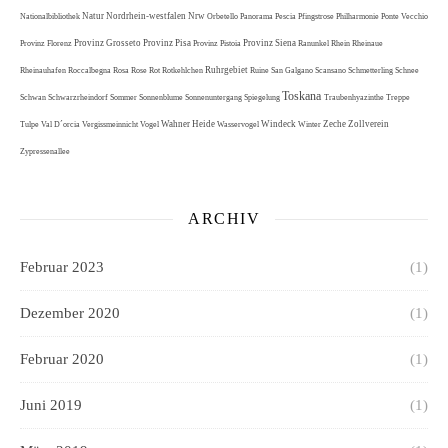
Natur
Nordrhein-westfalen
Nrw
Nationalbibliothek
Orbetello
Panorama
Pescia
Pfingstrose
Philharmonie
Ponte Vecchio
Provinz Grosseto
Provinz Pisa
Provinz Siena
Provinz Florenz
Provinz Pistoia
Ranunkel
Rhein
Rheinaue
Ruhrgebiet
Rheinauhafen
Roccalbegna
Rosa
Rose
Rot
Rotkehlchen
Ruine
San Galgano
Scansano
Schmetterling
Schnee
Toskana
Schwan
Schwarzrheindorf
Sommer
Sonnenblume
Sonnenuntergang
Spiegelung
Traubenhyazinthe
Treppe
Wahner Heide
Windeck
Zeche Zollverein
Tulpe
Val D´orcia
Vergissmeinnicht
Vogel
Wasservogel
Winter
Zypressenallee
ARCHIV
Februar 2023
(1)
Dezember 2020
(1)
Februar 2020
(1)
Juni 2019
(1)