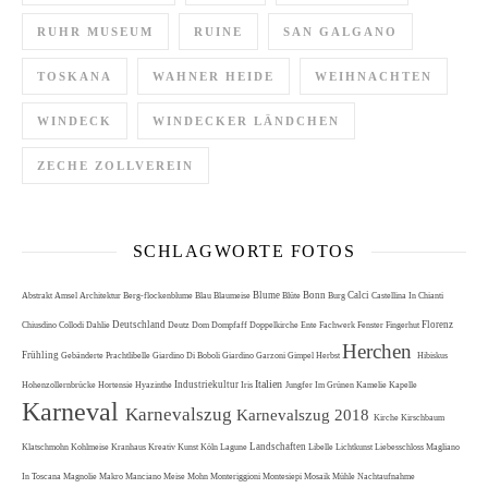
RUHR MUSEUM
RUINE
SAN GALGANO
TOSKANA
WAHNER HEIDE
WEIHNACHTEN
WINDECK
WINDECKER LÄNDCHEN
ZECHE ZOLLVEREIN
SCHLAGWORTE FOTOS
Blume
Bonn
Calci
Abstrakt
Amsel
Architektur
Berg-flockenblume
Blau
Blaumeise
Blüte
Burg
Castellina In Chianti
Deutschland
Florenz
Chiusdino
Collodi
Dahlie
Deutz
Dom
Dompfaff
Doppelkirche
Ente
Fachwerk
Fenster
Fingerhut
Herchen
Frühling
Gebänderte Prachtlibelle
Giardino Di Boboli
Giardino Garzoni
Gimpel
Herbst
Hibiskus
Italien
Industriekultur
Hohenzollernbrücke
Hortensie
Hyazinthe
Iris
Jungfer Im Grünen
Kamelie
Kapelle
Karneval
Karnevalszug
Karnevalszug 2018
Kirche
Kirschbaum
Landschaften
Klatschmohn
Kohlmeise
Kranhaus
Kreativ
Kunst
Köln
Lagune
Libelle
Lichtkunst
Liebesschloss
Magliano
In Toscana
Magnolie
Makro
Manciano
Meise
Mohn
Monteriggioni
Montesiepi
Mosaik
Mühle
Nachtaufnahme