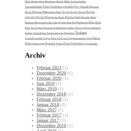
Mohn
Monteriggioni
Montesiepi
Mosaik
Mühle
Nachtaufnahme
Natur
Nordrhein-westfalen
Nrw
Nationalbibliothek
Orbetello
Panorama
Provinz
Pescia
Pfingstrose
Philharmonie
Ponte Vecchio
Provinz Florenz
Grosseto
Provinz Pisa
Provinz Siena
Provinz Pistoia
Ranunkel
Rhein
Ruhrgebiet
Rheinaue
Rheinauhafen
Roccalbegna
Rosa
Rose
Rot
Rotkehlchen
Ruine
San Galgano
Scansano
Schmetterling
Schnee
Schwan
Schwarzrheindorf
Toskana
Sommer
Sonnenblume
Sonnenuntergang
Spiegelung
Wahner
Traubenhyazinthe
Treppe
Tulpe
Val D´orcia
Vergissmeinnicht
Vogel
Heide
Windeck
Zeche Zollverein
Wasservogel
Winter
Zypressenallee
Archiv
Februar 2023
(1)
Dezember 2020
(1)
Februar 2020
(1)
Juni 2019
(1)
März 2019
(1)
Dezember 2018
(1)
Februar 2018
(1)
Januar 2018
(2)
März 2017
(1)
Februar 2017
(1)
Januar 2017
(1)
Dezember 2016
(1)
April 2016
(1)