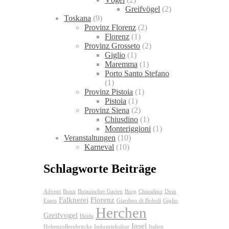
Greifvögel
(2)
Toskana
(9)
Provinz Florenz
(2)
Florenz
(1)
Provinz Grosseto
(2)
Giglio
(1)
Maremma
(1)
Porto Santo Stefano
(1)
Provinz Pistoia
(1)
Pistoia
(1)
Provinz Siena
(2)
Chiusdino
(1)
Monteriggioni
(1)
Veranstaltungen
(10)
Karneval
(10)
Schlagworte Beiträge
Advent
Bonn
Botanischer Garten
Burg
Chiusdino
Dom
Falknerei
Florenz
Essen
Giardino di Boboli
Giglio
Herchen
Greifvogel
Heide
Insel
Hohenzollernbrücke
Industriekultur
Italien