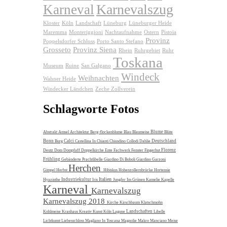
Karnevalszug
Karneval
Kloster
Köln
Landschaft
Lüneburg
Lüneburger Heide
Maremma
Monteriggioni
Nachtaufnahme
Ostern
Pistoia
Provinz
Poppelsdorfer Schloss
Porto Santo Stefano
Grosseto
Provinz Siena
Rhein
Ruhrgebiet
Ruhr
Toskana
Museum
Ruine
San Galgano
Windeck
Weihnachten
Wahner Heide
Windecker Ländchen
Zeche Zollverein
Schlagworte Fotos
Blume
Abstrakt
Amsel
Architektur
Berg-flockenblume
Blau
Blaumeise
Blüte
Bonn
Calci
Deutschland
Burg
Castellina In Chianti
Chiusdino
Collodi
Dahlie
Florenz
Deutz
Dom
Dompfaff
Doppelkirche
Ente
Fachwerk
Fenster
Fingerhut
Frühling
Gebänderte Prachtlibelle
Giardino Di Boboli
Giardino Garzoni
Herchen
Gimpel
Herbst
Hibiskus
Hohenzollernbrücke
Hortensie
Italien
Industriekultur
Hyazinthe
Iris
Jungfer Im Grünen
Kamelie
Kapelle
Karneval
Karnevalszug
Karnevalszug 2018
Kirche
Kirschbaum
Klatschmohn
Landschaften
Kohlmeise
Kranhaus
Kreativ
Kunst
Köln
Lagune
Libelle
Lichtkunst
Liebesschloss
Magliano In Toscana
Magnolie
Makro
Manciano
Meise