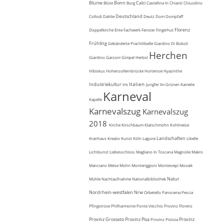
Blume
Bonn
Calci
Blüte
Burg
Castellina In Chianti
Chiusdino
Deutschland
Collodi
Dahlie
Deutz
Dom
Dompfaff
Florenz
Doppelkirche
Ente
Fachwerk
Fenster
Fingerhut
Frühling
Gebänderte Prachtlibelle
Giardino Di Boboli
Herchen
Giardino Garzoni
Gimpel
Herbst
Hibiskus
Hohenzollernbrücke
Hortensie
Hyazinthe
Italien
Industriekultur
Iris
Jungfer Im Grünen
Kamelie
Karneval
Kapelle
Karnevalszug
Karnevalszug
2018
Kirche
Kirschbaum
Klatschmohn
Kohlmeise
Landschaften
Kranhaus
Kreativ
Kunst
Köln
Lagune
Libelle
Lichtkunst
Liebesschloss
Magliano In Toscana
Magnolie
Makro
Manciano
Meise
Mohn
Monteriggioni
Montesiepi
Mosaik
Natur
Mühle
Nachtaufnahme
Nationalbibliothek
Nordrhein-westfalen
Nrw
Orbetello
Panorama
Pescia
Pfingstrose
Philharmonie
Ponte Vecchio
Provinz Florenz
Provinz Grosseto
Provinz Pisa
Provinz
Provinz Pistoia