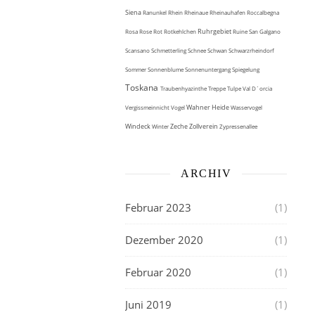
Siena
Ranunkel
Rhein
Rheinaue
Rheinauhafen
Roccalbegna
Ruhrgebiet
Rosa
Rose
Rot
Rotkehlchen
Ruine
San Galgano
Scansano
Schmetterling
Schnee
Schwan
Schwarzrheindorf
Sommer
Sonnenblume
Sonnenuntergang
Spiegelung
Toskana
Traubenhyazinthe
Treppe
Tulpe
Val D´orcia
Wahner Heide
Vergissmeinnicht
Vogel
Wasservogel
Windeck
Zeche Zollverein
Winter
Zypressenallee
ARCHIV
Februar 2023
(1)
Dezember 2020
(1)
Februar 2020
(1)
Juni 2019
(1)