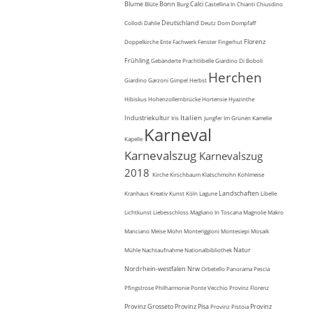
Blume
Bonn
Calci
Blüte
Burg
Castellina In Chianti
Chiusdino
Deutschland
Collodi
Dahlie
Deutz
Dom
Dompfaff
Florenz
Doppelkirche
Ente
Fachwerk
Fenster
Fingerhut
Frühling
Gebänderte Prachtlibelle
Giardino Di Boboli
Herchen
Giardino Garzoni
Gimpel
Herbst
Hibiskus
Hohenzollernbrücke
Hortensie
Hyazinthe
Italien
Industriekultur
Iris
Jungfer Im Grünen
Kamelie
Karneval
Kapelle
Karnevalszug
Karnevalszug
2018
Kirche
Kirschbaum
Klatschmohn
Kohlmeise
Landschaften
Kranhaus
Kreativ
Kunst
Köln
Lagune
Libelle
Lichtkunst
Liebesschloss
Magliano In Toscana
Magnolie
Makro
Manciano
Meise
Mohn
Monteriggioni
Montesiepi
Mosaik
Natur
Mühle
Nachtaufnahme
Nationalbibliothek
Nordrhein-westfalen
Nrw
Orbetello
Panorama
Pescia
Pfingstrose
Philharmonie
Ponte Vecchio
Provinz Florenz
Provinz Grosseto
Provinz Pisa
Provinz
Provinz Pistoia