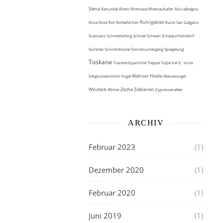
Siena
Ranunkel
Rhein
Rheinaue
Rheinauhafen
Roccalbegna
Ruhrgebiet
Rosa
Rose
Rot
Rotkehlchen
Ruine
San Galgano
Scansano
Schmetterling
Schnee
Schwan
Schwarzrheindorf
Sommer
Sonnenblume
Sonnenuntergang
Spiegelung
Toskana
Traubenhyazinthe
Treppe
Tulpe
Val D´orcia
Wahner Heide
Vergissmeinnicht
Vogel
Wasservogel
Windeck
Zeche Zollverein
Winter
Zypressenallee
ARCHIV
Februar 2023
(1)
Dezember 2020
(1)
Februar 2020
(1)
Juni 2019
(1)