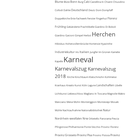
Blume
Bonn
Calci
Blüte
Burg
Castellina In Chianti
Chiusdino
Deutschland
Collodi
Dahlie
Deutz
Dom
Dompfaff
Florenz
Doppelkirche
Ente
Fachwerk
Fenster
Fingerhut
Frühling
Gebänderte Prachtlibelle
Giardino Di Boboli
Herchen
Giardino Garzoni
Gimpel
Herbst
Hibiskus
Hohenzollernbrücke
Hortensie
Hyazinthe
Italien
Industriekultur
Iris
Jungfer Im Grünen
Kamelie
Karneval
Kapelle
Karnevalszug
Karnevalszug
2018
Kirche
Kirschbaum
Klatschmohn
Kohlmeise
Landschaften
Kranhaus
Kreativ
Kunst
Köln
Lagune
Libelle
Lichtkunst
Liebesschloss
Magliano In Toscana
Magnolie
Makro
Manciano
Meise
Mohn
Monteriggioni
Montesiepi
Mosaik
Natur
Mühle
Nachtaufnahme
Nationalbibliothek
Nordrhein-westfalen
Nrw
Orbetello
Panorama
Pescia
Pfingstrose
Philharmonie
Ponte Vecchio
Provinz Florenz
Provinz Grosseto
Provinz Pisa
Provinz
Provinz Pistoia