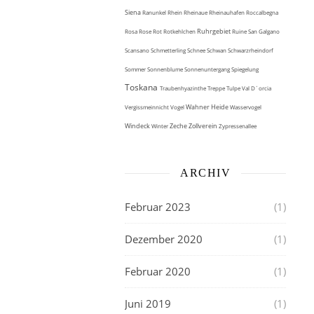
Siena
Ranunkel
Rhein
Rheinaue
Rheinauhafen
Roccalbegna
Ruhrgebiet
Rosa
Rose
Rot
Rotkehlchen
Ruine
San Galgano
Scansano
Schmetterling
Schnee
Schwan
Schwarzrheindorf
Sommer
Sonnenblume
Sonnenuntergang
Spiegelung
Toskana
Traubenhyazinthe
Treppe
Tulpe
Val D´orcia
Wahner Heide
Vergissmeinnicht
Vogel
Wasservogel
Windeck
Zeche Zollverein
Winter
Zypressenallee
ARCHIV
Februar 2023
(1)
Dezember 2020
(1)
Februar 2020
(1)
Juni 2019
(1)