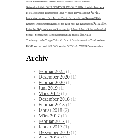
Mohn
Monteriggioni
Montesiepi
Mosaik
Mühle
Nachtaufnahme
Natur
Nordrhein-westfalen
Nrw
Nationalbibliothek
Orbetello
Panorama
Provinz
Pescia
Pfingstrose
Philharmonie
Ponte Vecchio
Provinz Florenz
Grosseto
Provinz Pisa
Provinz Siena
Provinz Pistoia
Ranunkel
Rhein
Ruhrgebiet
Rheinaue
Rheinauhafen
Roccalbegna
Rosa
Rose
Rot
Rotkehlchen
Ruine
San Galgano
Scansano
Schmetterling
Schnee
Schwan
Schwarzrheindorf
Toskana
Sommer
Sonnenblume
Sonnenuntergang
Spiegelung
Wahner
Traubenhyazinthe
Treppe
Tulpe
Val D´orcia
Vergissmeinnicht
Vogel
Heide
Windeck
Zeche Zollverein
Wasservogel
Winter
Zypressenallee
Archiv
Februar 2023
(1)
Dezember 2020
(1)
Februar 2020
(1)
Juni 2019
(1)
März 2019
(1)
Dezember 2018
(1)
Februar 2018
(1)
Januar 2018
(2)
März 2017
(1)
Februar 2017
(1)
Januar 2017
(1)
Dezember 2016
(1)
April 2016
(1)