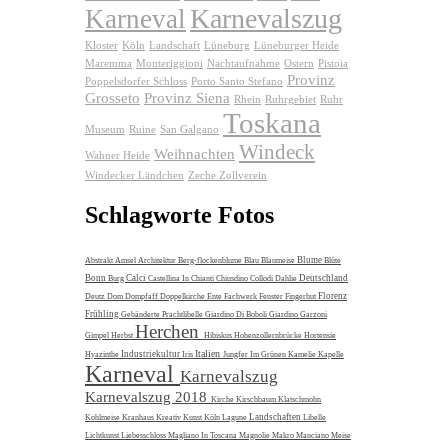
Karnevalszug
Karneval
Kloster
Köln
Landschaft
Lüneburg
Lüneburger Heide
Maremma
Monteriggioni
Nachtaufnahme
Ostern
Pistoia
Provinz
Poppelsdorfer Schloss
Porto Santo Stefano
Grosseto
Provinz Siena
Rhein
Ruhrgebiet
Ruhr
Toskana
Museum
Ruine
San Galgano
Windeck
Weihnachten
Wahner Heide
Windecker Ländchen
Zeche Zollverein
Schlagworte Fotos
Blume
Abstrakt
Amsel
Architektur
Berg-flockenblume
Blau
Blaumeise
Blüte
Bonn
Calci
Deutschland
Burg
Castellina In Chianti
Chiusdino
Collodi
Dahlie
Florenz
Deutz
Dom
Dompfaff
Doppelkirche
Ente
Fachwerk
Fenster
Fingerhut
Frühling
Gebänderte Prachtlibelle
Giardino Di Boboli
Giardino Garzoni
Herchen
Gimpel
Herbst
Hibiskus
Hohenzollernbrücke
Hortensie
Italien
Industriekultur
Hyazinthe
Iris
Jungfer Im Grünen
Kamelie
Kapelle
Karneval
Karnevalszug
Karnevalszug 2018
Kirche
Kirschbaum
Klatschmohn
Landschaften
Kohlmeise
Kranhaus
Kreativ
Kunst
Köln
Lagune
Libelle
Lichtkunst
Liebesschloss
Magliano In Toscana
Magnolie
Makro
Manciano
Meise