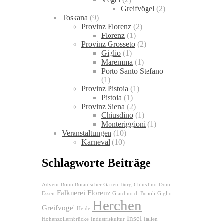
Greifvögel
(2)
Toskana
(9)
Provinz Florenz
(2)
Florenz
(1)
Provinz Grosseto
(2)
Giglio
(1)
Maremma
(1)
Porto Santo Stefano
(1)
Provinz Pistoia
(1)
Pistoia
(1)
Provinz Siena
(2)
Chiusdino
(1)
Monteriggioni
(1)
Veranstaltungen
(10)
Karneval
(10)
Schlagworte Beiträge
Advent
Bonn
Botanischer Garten
Burg
Chiusdino
Dom
Falknerei
Florenz
Essen
Giardino di Boboli
Giglio
Herchen
Greifvogel
Heide
Insel
Hohenzollernbrücke
Industriekultur
Italien