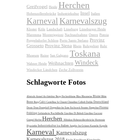
Herchen
Greifvogel
Heide
Insel
Hohenzollernbrücke
Industriekultur
Italien
Karnevalszug
Karneval
Kloster
Köln
Landschaft
Lüneburg
Lüneburger Heide
Maremma
Monteriggioni
Nachtaufnahme
Ostern
Pistoia
Provinz
Poppelsdorfer Schloss
Porto Santo Stefano
Grosseto
Provinz Siena
Rhein
Ruhrgebiet
Ruhr
Toskana
Museum
Ruine
San Galgano
Windeck
Weihnachten
Wahner Heide
Windecker Ländchen
Zeche Zollverein
Schlagworte Fotos
Blume
Abstrakt
Amsel
Architektur
Berg-flockenblume
Blau
Blaumeise
Blüte
Bonn
Calci
Deutschland
Burg
Castellina In Chianti
Chiusdino
Collodi
Dahlie
Florenz
Deutz
Dom
Dompfaff
Doppelkirche
Ente
Fachwerk
Fenster
Fingerhut
Frühling
Gebänderte Prachtlibelle
Giardino Di Boboli
Giardino Garzoni
Herchen
Gimpel
Herbst
Hibiskus
Hohenzollernbrücke
Hortensie
Italien
Industriekultur
Hyazinthe
Iris
Jungfer Im Grünen
Kamelie
Kapelle
Karneval
Karnevalszug
Karnevalszug 2018
Kirche
Kirschbaum
Klatschmohn