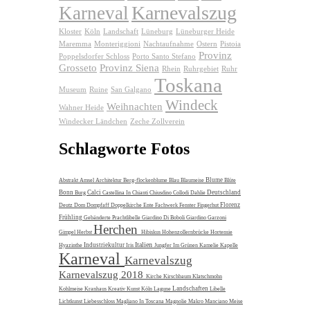
Karnevalszug
Karneval
Kloster
Köln
Landschaft
Lüneburg
Lüneburger Heide
Maremma
Monteriggioni
Nachtaufnahme
Ostern
Pistoia
Provinz
Poppelsdorfer Schloss
Porto Santo Stefano
Grosseto
Provinz Siena
Rhein
Ruhrgebiet
Ruhr
Toskana
Museum
Ruine
San Galgano
Windeck
Weihnachten
Wahner Heide
Windecker Ländchen
Zeche Zollverein
Schlagworte Fotos
Blume
Abstrakt
Amsel
Architektur
Berg-flockenblume
Blau
Blaumeise
Blüte
Bonn
Calci
Deutschland
Burg
Castellina In Chianti
Chiusdino
Collodi
Dahlie
Florenz
Deutz
Dom
Dompfaff
Doppelkirche
Ente
Fachwerk
Fenster
Fingerhut
Frühling
Gebänderte Prachtlibelle
Giardino Di Boboli
Giardino Garzoni
Herchen
Gimpel
Herbst
Hibiskus
Hohenzollernbrücke
Hortensie
Italien
Industriekultur
Hyazinthe
Iris
Jungfer Im Grünen
Kamelie
Kapelle
Karneval
Karnevalszug
Karnevalszug 2018
Kirche
Kirschbaum
Klatschmohn
Landschaften
Kohlmeise
Kranhaus
Kreativ
Kunst
Köln
Lagune
Libelle
Lichtkunst
Liebesschloss
Magliano In Toscana
Magnolie
Makro
Manciano
Meise