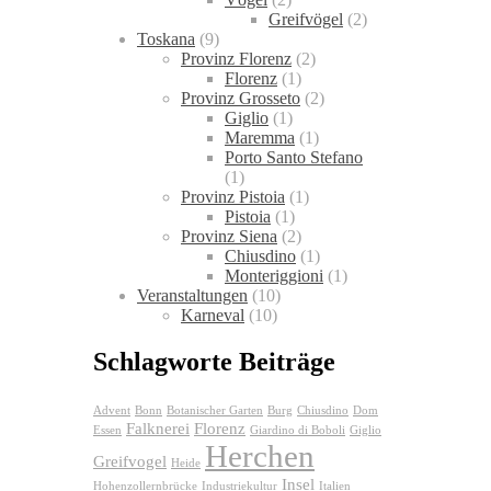
Greifvögel
(2)
Toskana
(9)
Provinz Florenz
(2)
Florenz
(1)
Provinz Grosseto
(2)
Giglio
(1)
Maremma
(1)
Porto Santo Stefano
(1)
Provinz Pistoia
(1)
Pistoia
(1)
Provinz Siena
(2)
Chiusdino
(1)
Monteriggioni
(1)
Veranstaltungen
(10)
Karneval
(10)
Schlagworte Beiträge
Advent
Bonn
Botanischer Garten
Burg
Chiusdino
Dom
Falknerei
Florenz
Essen
Giardino di Boboli
Giglio
Herchen
Greifvogel
Heide
Insel
Hohenzollernbrücke
Industriekultur
Italien