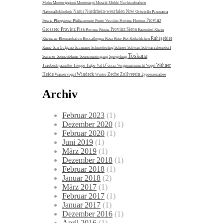
Mohn
Monteriggioni
Montesiepi
Mosaik
Mühle
Nachtaufnahme
Natur
Nordrhein-westfalen
Nrw
Nationalbibliothek
Orbetello
Panorama
Provinz
Pescia
Pfingstrose
Philharmonie
Ponte Vecchio
Provinz Florenz
Grosseto
Provinz Pisa
Provinz Siena
Provinz Pistoia
Ranunkel
Rhein
Ruhrgebiet
Rheinaue
Rheinauhafen
Roccalbegna
Rosa
Rose
Rot
Rotkehlchen
Ruine
San Galgano
Scansano
Schmetterling
Schnee
Schwan
Schwarzrheindorf
Toskana
Sommer
Sonnenblume
Sonnenuntergang
Spiegelung
Wahner
Traubenhyazinthe
Treppe
Tulpe
Val D´orcia
Vergissmeinnicht
Vogel
Heide
Windeck
Zeche Zollverein
Wasservogel
Winter
Zypressenallee
Archiv
Februar 2023
(1)
Dezember 2020
(1)
Februar 2020
(1)
Juni 2019
(1)
März 2019
(1)
Dezember 2018
(1)
Februar 2018
(1)
Januar 2018
(2)
März 2017
(1)
Februar 2017
(1)
Januar 2017
(1)
Dezember 2016
(1)
April 2016
(1)