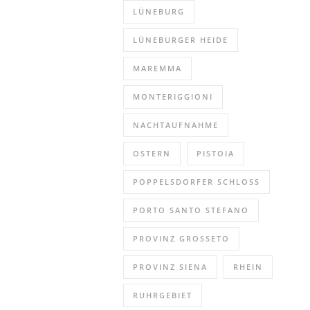
schöne
LÜNEBURG
Eindrücke
und
LÜNEBURGER HEIDE
vor
MAREMMA
allem
Fotos
MONTERIGGIONI
mitgebracht,
die
NACHTAUFNAHME
in
Städten,
OSTERN
PISTOIA
Dörfern
POPPELSDORFER SCHLOSS
und
Landschaften
PORTO SANTO STEFANO
in
9
PROVINZ GROSSETO
der
PROVINZ SIENA
RHEIN
insgesamt
10
RUHRGEBIET
Provinzen