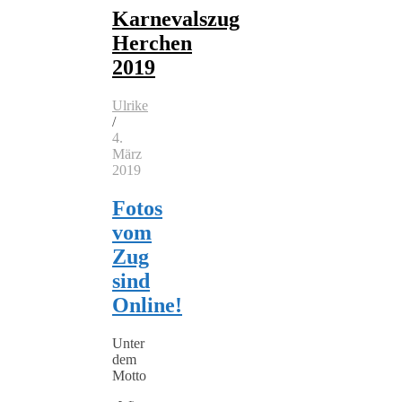
Karnevalszug
Herchen
2019
Ulrike
/
4.
März
2019
Fotos
vom
Zug
sind
Online!
Unter
dem
Motto