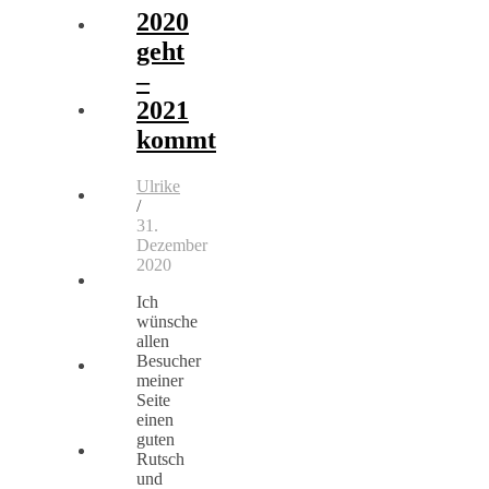
2020
geht
–
2021
kommt
Ulrike
/
31.
Dezember
2020
Ich
wünsche
allen
Besucher
meiner
Seite
einen
guten
Rutsch
und