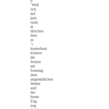
d
´Welt
och
net
janz
rund,
in
Herchen
fiere
m
´r
kunterbunt
trotzten
die
Jecken
am
Sonntag
dem
ungemütlichen
Wetter
und
der
bunte
Zug
zog