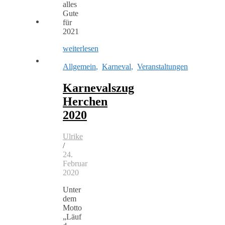
alles
Gute
für
2021
weiterlesen
Allgemein
,
Karneval
,
Veranstaltungen
Karnevalszug
Herchen
2020
Ulrike
/
24.
Februar
2020
Unter
dem
Motto
„Läuf