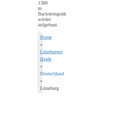
1380
in
Backsteingotik
wieder
aufgebaut.
Home
»
Lüneburger
Heide
»
Deutschland
»
Lüneburg
Anzeigen:
80
Lüneburg
Die