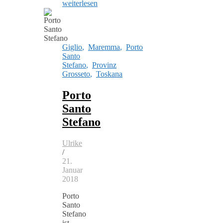
weiterlesen
Giglio
,
Maremma
,
Porto
Santo
Stefano
,
Provinz
Grosseto
,
Toskana
Porto
Santo
Stefano
Ulrike
/
21.
Januar
2018
Porto
Santo
Stefano
ist