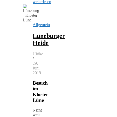
weiterlesen
Allgemein
Lüneburger
Heide
Ulrike
/
29.
Juni
2019
Besuch
im
Kloster
Lüne
Nicht
weit