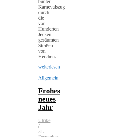
bunter
Karnevalszug
durch
die
von
Hunderten
Jecken
gesäumten
Straßen
von
Herchen.
weiterlesen
Allgemein
Frohes
neues
Jahr
Ulrike
/
31.
Dezember