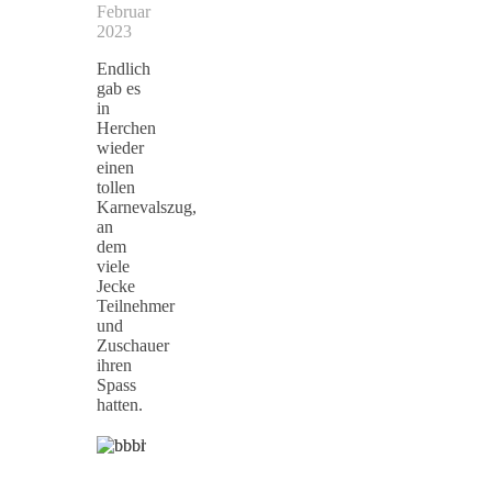
Februar
2023
Endlich
gab es
in
Herchen
wieder
einen
tollen
Karnevalszug,
an
dem
viele
Jecke
Teilnehmer
und
Zuschauer
ihren
Spass
hatten.