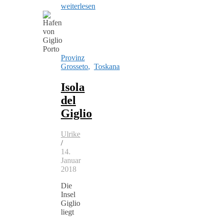
weiterlesen
Provinz
Grosseto
,
Toskana
Isola
del
Giglio
Ulrike
/
14.
Januar
2018
Die
Insel
Giglio
liegt