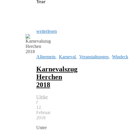
Year
weiterlesen
Allgemein
,
Karneval
,
Veranstaltungen
,
Windeck
Karnevalszug
Herchen
2018
Ulrike
/
12.
Februar
2018
Unter