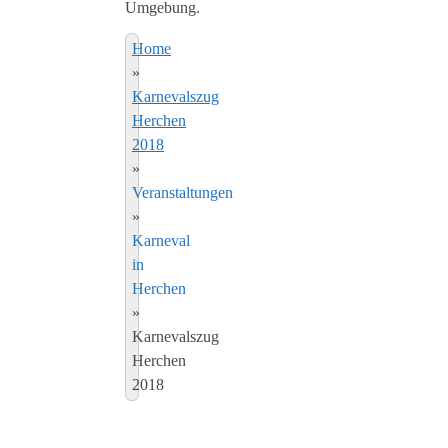
Umgebung.
Home
»
Karnevalszug
Herchen
2018
»
Veranstaltungen
»
Karneval
in
Herchen
»
Karnevalszug
Herchen
2018