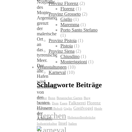
Nordseite
Provinz Florenz
(2)
des
Florenz
(1)
Monte
Provinz Grosseto
(2)
Argentario
Giglio
(1)
grenzt
Maremma
(1)
der
Porto Santo Stefano
malerische
(1)
Ort
Provinz Pistoia
(1)
an
Pistoia
(1)
das
Provinz Siena
(2)
tyrrenische
Chiusdino
(1)
Meer.
Monteriggioni
(1)
Der
Veranstaltungen
(10)
alte
Karneval
(10)
Hafen
wird
Schlagworte Beiträge
umsäumt
von
den
Advent
Bonn
Botanischer Garten
Burg
Falknerei
Florenz
bunten
Chiusdino
Dom
Essen
Greifvogel
Häusern
Giardino di Boboli
Giglio
Heide
Herchen
der
Hohenzollernbrücke
Altstadt.
Insel
Industriekultur
Italien
Karneval