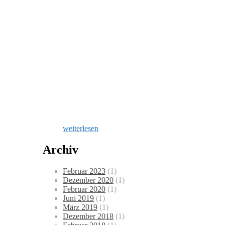
Porto
Santo
Stefano
ist
der
Hauptort
der
toskanischen
Halbinsel
Monte
Argentario.
Diashow
27 Fotos anzeigen
weiterlesen
Archiv
Februar 2023
(1)
Dezember 2020
(1)
Februar 2020
(1)
Juni 2019
(1)
März 2019
(1)
Dezember 2018
(1)