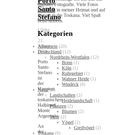
Porto
digitaler Fotografie. Viele Fotos
Santo
entstehen in meiner Heimat und auf
Reisen in die Toskana. Viel Spaß
Stefano
beim stöbern.
Ulrike
Kategorien
/
21.
Januar
Allgemein
(20)
2018
Deutschland
(12)
Nordrhein-Westfalen
(12)
Porto
Bonn
(1)
Santo
Köln
(1)
Stefano
Ruhrgebiet
(1)
ist
Wahner Heide
(1)
der
Windeck
(8)
Hauptort
Natur
(6)
der
Landschaften
(2)
toskanischen
Heidelandschaft
(1)
Halbinsel
Pflanzen
(2)
Monte
Blumen
(2)
Argentario.
Tiere
(2)
Vögel
(2)
An
Greifvögel
(2)
der
Toskana
(9)