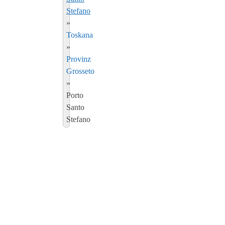
Stefano
»
Toskana
»
Provinz
Grosseto
»
Porto
Santo
Stefano
Anzeigen:
213046
Porto
Santo
Stefano