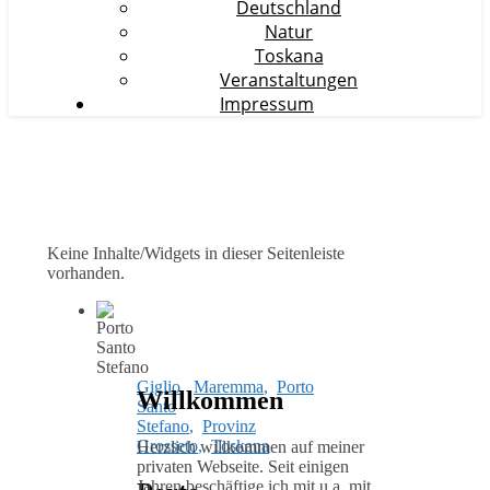
Deutschland
Natur
Toskana
Veranstaltungen
Impressum
Keine Inhalte/Widgets in dieser Seitenleiste
vorhanden.
Giglio
,
Maremma
,
Porto
Willkommen
Santo
Stefano
,
Provinz
Grosseto
,
Toskana
Herzlich willkommen auf meiner
privaten Webseite. Seit einigen
Jahren beschäftige ich mit u.a. mit