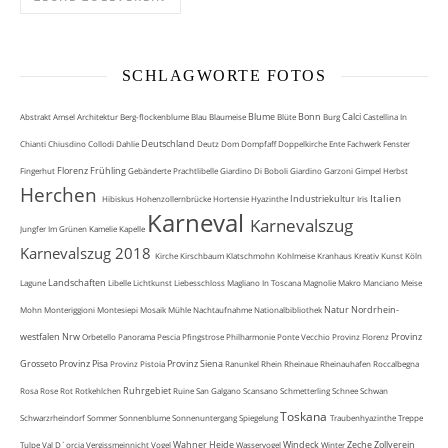
SCHLAGWORTE FOTOS
Blume
Bonn
Calci
Abstrakt
Amsel
Architektur
Berg-flockenblume
Blau
Blaumeise
Blüte
Burg
Castellina In
Deutschland
Chianti
Chiusdino
Collodi
Dahlie
Deutz
Dom
Dompfaff
Doppelkirche
Ente
Fachwerk
Fenster
Florenz
Frühling
Fingerhut
Gebänderte Prachtlibelle
Giardino Di Boboli
Giardino Garzoni
Gimpel
Herbst
Herchen
Italien
Industriekultur
Hibiskus
Hohenzollernbrücke
Hortensie
Hyazinthe
Iris
Karneval
Karnevalszug
Jungfer Im Grünen
Kamelie
Kapelle
Karnevalszug 2018
Kirche
Kirschbaum
Klatschmohn
Kohlmeise
Kranhaus
Kreativ
Kunst
Köln
Landschaften
Lagune
Libelle
Lichtkunst
Liebesschloss
Magliano In Toscana
Magnolie
Makro
Manciano
Meise
Natur
Nordrhein-
Mohn
Monteriggioni
Montesiepi
Mosaik
Mühle
Nachtaufnahme
Nationalbibliothek
westfalen
Nrw
Provinz
Orbetello
Panorama
Pescia
Pfingstrose
Philharmonie
Ponte Vecchio
Provinz Florenz
Grosseto
Provinz Pisa
Provinz Siena
Provinz Pistoia
Ranunkel
Rhein
Rheinaue
Rheinauhafen
Roccalbegna
Ruhrgebiet
Rosa
Rose
Rot
Rotkehlchen
Ruine
San Galgano
Scansano
Schmetterling
Schnee
Schwan
Toskana
Schwarzrheindorf
Sommer
Sonnenblume
Sonnenuntergang
Spiegelung
Traubenhyazinthe
Treppe
Wahner Heide
Windeck
Zeche Zollverein
Tulpe
Val D´orcia
Vergissmeinnicht
Vogel
Wasservogel
Winter