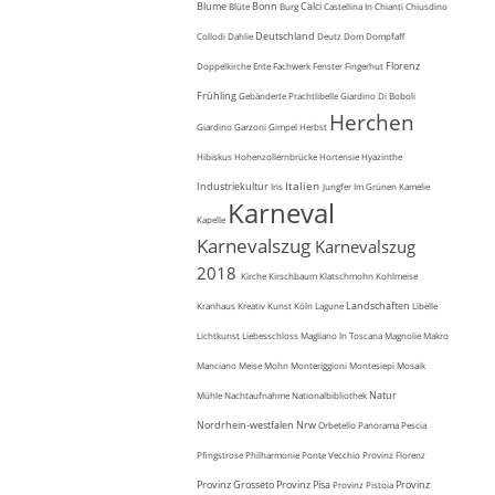
Blume
Bonn
Calci
Blüte
Burg
Castellina In Chianti
Chiusdino
Deutschland
Collodi
Dahlie
Deutz
Dom
Dompfaff
Florenz
Doppelkirche
Ente
Fachwerk
Fenster
Fingerhut
Frühling
Gebänderte Prachtlibelle
Giardino Di Boboli
Herchen
Giardino Garzoni
Gimpel
Herbst
Hibiskus
Hohenzollernbrücke
Hortensie
Hyazinthe
Italien
Industriekultur
Iris
Jungfer Im Grünen
Kamelie
Karneval
Kapelle
Karnevalszug
Karnevalszug
2018
Kirche
Kirschbaum
Klatschmohn
Kohlmeise
Landschaften
Kranhaus
Kreativ
Kunst
Köln
Lagune
Libelle
Lichtkunst
Liebesschloss
Magliano In Toscana
Magnolie
Makro
Manciano
Meise
Mohn
Monteriggioni
Montesiepi
Mosaik
Natur
Mühle
Nachtaufnahme
Nationalbibliothek
Nordrhein-westfalen
Nrw
Orbetello
Panorama
Pescia
Pfingstrose
Philharmonie
Ponte Vecchio
Provinz Florenz
Provinz Grosseto
Provinz Pisa
Provinz
Provinz Pistoia