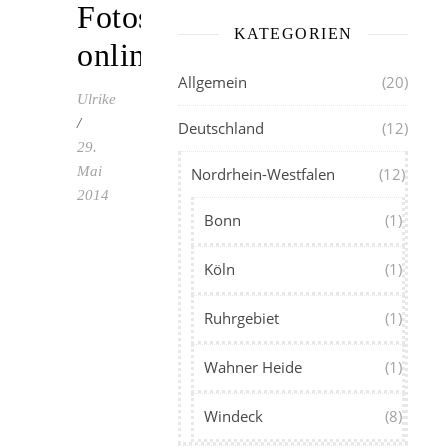
Fotos
KATEGORIEN
online
Allgemein
(20)
Ulrike
/
Deutschland
(12)
29.
Mai
Nordrhein-Westfalen
(12)
2014
Bonn
(1)
In
der
Köln
(1)
Galerie
gibt
Ruhrgebiet
(1)
es
neue
Wahner Heide
(1)
Fotos
von
Windeck
(8)
Greifvögeln