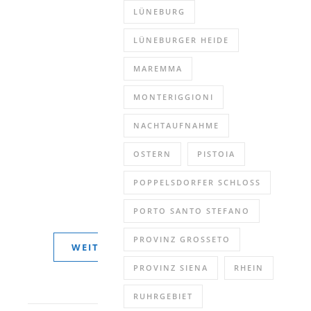
und
LÜNEBURG
Geier
aus
LÜNEBURGER HEIDE
nächster
MAREMMA
Nähe
beobachten.
MONTERIGGIONI
Die
Flugschauen
NACHTAUFNAHME
sind
OSTERN
PISTOIA
sehr
informativ
POPPELSDORFER SCHLOSS
und
unterhaltsam.
PORTO SANTO STEFANO
PROVINZ GROSSETO
WEITERLESEN
PROVINZ SIENA
RHEIN
RUHRGEBIET