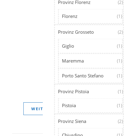
Provinz Florenz
(2)
der
freien
Florenz
(1)
Natur,
aber
Provinz Grosseto
(2)
auch
in
Giglio
(1)
Falknereien
und
Maremma
(1)
Greifvogelstationen
Diashow
Porto Santo Stefano
(1)
8 Fotos anzeigen
Provinz Pistoia
(1)
Pistoia
(1)
WEITERLESEN
Provinz Siena
(2)
Chiusdino
(1)