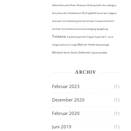
Siena
Ranunkel
Rhein
Rheinaue
Rheinauhafen
Roccalbegna
Ruhrgebiet
Rosa
Rose
Rot
Rotkehlchen
Ruine
San Galgano
Scansano
Schmetterling
Schnee
Schwan
Schwarzrheindorf
Sommer
Sonnenblume
Sonnenuntergang
Spiegelung
Toskana
Traubenhyazinthe
Treppe
Tulpe
Val D´orcia
Wahner Heide
Vergissmeinnicht
Vogel
Wasservogel
Windeck
Zeche Zollverein
Winter
Zypressenallee
ARCHIV
Februar 2023
(1)
Dezember 2020
(1)
Februar 2020
(1)
Juni 2019
(1)