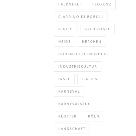
Land
FALKNEREI
FLORENZ
liegt
GIARDINO DI BOBOLI
in
einem
GIGLIO
GREIFVOGEL
kleinen
Waldstück
HEIDE
HERCHEN
in
Remscheid.
HOHENZOLLERNBRÜCKE
Hier
INDUSTRIEKULTUR
kann
INSEL
ITALIEN
man
verschiedene
KARNEVAL
Greifvögel
wie
KARNEVALSZUG
Adler,
KLOSTER
KÖLN
Bussarde,
Falken,
LANDSCHAFT
Eulen