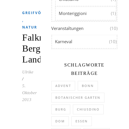
GREIFVÖGEL
Monteriggioni
(1)
,
NATUR
Veranstaltungen
(10)
Falknerei
Karneval
(10)
Bergisch
Land
SCHLAGWORTE
Ulrike
BEITRÄGE
/
5.
ADVENT
BONN
Oktober
BOTANISCHER GARTEN
2013
BURG
CHIUSDINO
Die
Falknerei
DOM
ESSEN
Bergisch-