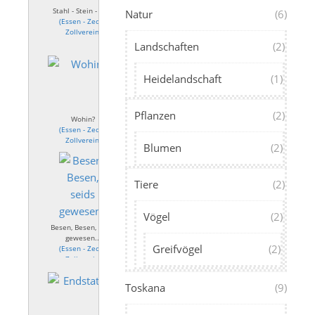
Stahl - Stein - Glas
Natur
(6)
(
Essen - Zeche
Zollverein
)
Landschaften
(2)
Heidelandschaft
(1)
Pflanzen
(2)
Wohin?
(
Essen - Zeche
Zollverein
)
Blumen
(2)
Tiere
(2)
Vögel
(2)
Besen, Besen, seids
gewesen...
Greifvögel
(2)
(
Essen - Zeche
Zollverein
)
Toskana
(9)