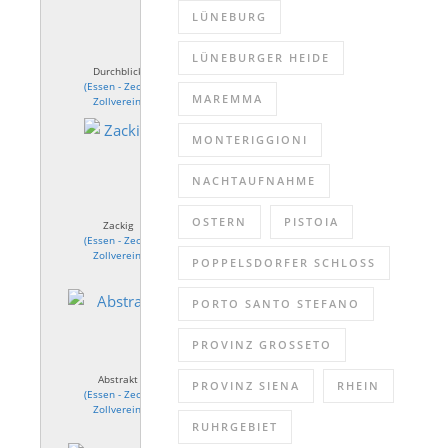
LÜNEBURG
LÜNEBURGER HEIDE
Durchblick
(
Essen - Zeche
MAREMMA
Zollverein
)
MONTERIGGIONI
NACHTAUFNAHME
OSTERN
PISTOIA
Zackig
(
Essen - Zeche
Zollverein
)
POPPELSDORFER SCHLOSS
PORTO SANTO STEFANO
PROVINZ GROSSETO
Abstrakt
PROVINZ SIENA
RHEIN
(
Essen - Zeche
Zollverein
)
RUHRGEBIET