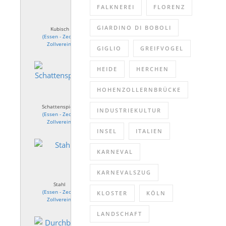
FALKNEREI
FLORENZ
GIARDINO DI BOBOLI
Kubisch
(
Essen - Zeche
Zollverein
)
GIGLIO
GREIFVOGEL
HEIDE
HERCHEN
HOHENZOLLERNBRÜCKE
Schattenspiele
INDUSTRIEKULTUR
(
Essen - Zeche
Zollverein
)
INSEL
ITALIEN
KARNEVAL
KARNEVALSZUG
Stahl
(
Essen - Zeche
KLOSTER
KÖLN
Zollverein
)
LANDSCHAFT