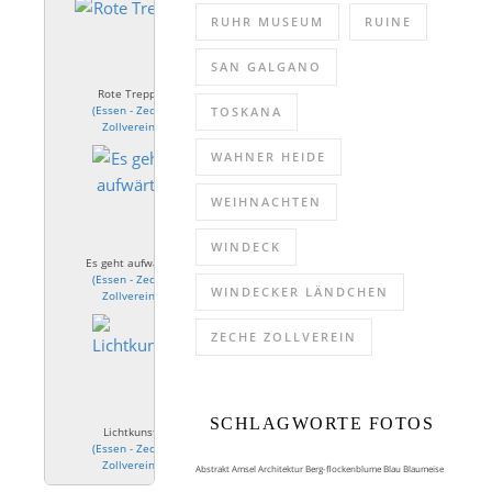
RUHR MUSEUM
RUINE
SAN GALGANO
Rote Treppe
(
Essen - Zeche
TOSKANA
Zollverein
)
WAHNER HEIDE
WEIHNACHTEN
WINDECK
Es geht aufwärts
(
Essen - Zeche
WINDECKER LÄNDCHEN
Zollverein
)
ZECHE ZOLLVEREIN
SCHLAGWORTE FOTOS
Lichtkunst
(
Essen - Zeche
Zollverein
)
Abstrakt
Amsel
Architektur
Berg-flockenblume
Blau
Blaumeise