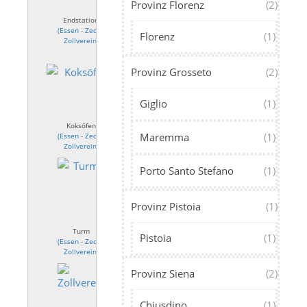
Provinz Florenz
(2)
Endstation
(
Essen - Zeche
Florenz
(1)
Zollverein
)
Provinz Grosseto
(2)
Giglio
(1)
Koksöfen
Maremma
(1)
(
Essen - Zeche
Zollverein
)
Porto Santo Stefano
(1)
Provinz Pistoia
(1)
Turm
Pistoia
(1)
(
Essen - Zeche
Zollverein
)
Provinz Siena
(2)
Chiusdino
(1)