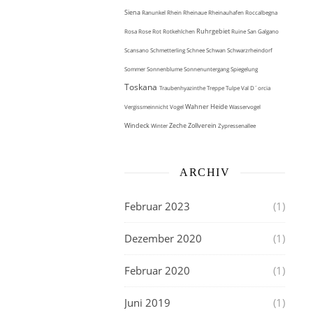
Siena
Ranunkel
Rhein
Rheinaue
Rheinauhafen
Roccalbegna
Ruhrgebiet
Rosa
Rose
Rot
Rotkehlchen
Ruine
San Galgano
Scansano
Schmetterling
Schnee
Schwan
Schwarzrheindorf
Sommer
Sonnenblume
Sonnenuntergang
Spiegelung
Toskana
Traubenhyazinthe
Treppe
Tulpe
Val D´orcia
Wahner Heide
Vergissmeinnicht
Vogel
Wasservogel
Windeck
Zeche Zollverein
Winter
Zypressenallee
ARCHIV
Februar 2023
(1)
Dezember 2020
(1)
Februar 2020
(1)
Juni 2019
(1)