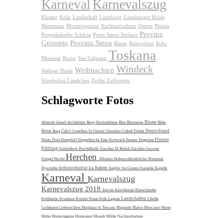
Karnevalszug
Karneval
Kloster
Köln
Landschaft
Lüneburg
Lüneburger Heide
Maremma
Monteriggioni
Nachtaufnahme
Ostern
Pistoia
Provinz
Poppelsdorfer Schloss
Porto Santo Stefano
Grosseto
Provinz Siena
Rhein
Ruhrgebiet
Ruhr
Toskana
Museum
Ruine
San Galgano
Windeck
Weihnachten
Wahner Heide
Windecker Ländchen
Zeche Zollverein
Schlagworte Fotos
Blume
Abstrakt
Amsel
Architektur
Berg-flockenblume
Blau
Blaumeise
Blüte
Bonn
Calci
Deutschland
Burg
Castellina In Chianti
Chiusdino
Collodi
Dahlie
Florenz
Deutz
Dom
Dompfaff
Doppelkirche
Ente
Fachwerk
Fenster
Fingerhut
Frühling
Gebänderte Prachtlibelle
Giardino Di Boboli
Giardino Garzoni
Herchen
Gimpel
Herbst
Hibiskus
Hohenzollernbrücke
Hortensie
Italien
Industriekultur
Hyazinthe
Iris
Jungfer Im Grünen
Kamelie
Kapelle
Karneval
Karnevalszug
Karnevalszug 2018
Kirche
Kirschbaum
Klatschmohn
Landschaften
Kohlmeise
Kranhaus
Kreativ
Kunst
Köln
Lagune
Libelle
Lichtkunst
Liebesschloss
Magliano In Toscana
Magnolie
Makro
Manciano
Meise
Mohn
Monteriggioni
Montesiepi
Mosaik
Mühle
Nachtaufnahme