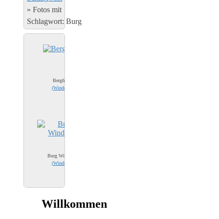
»
Fotos mit
Schlagwort: Burg
Bergfried
(
Windeck
)
Burg Windeck
(
Windeck
)
Willkommen