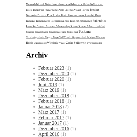
Natur
Nordrhein-westfalen
Nrw
Nationalbibliothek
Orbetello
Panorama
Provinz
Pescia
Pfingstrose
Philharmonie
Ponte Vecchio
Provinz Florenz
Grosseto
Provinz Pisa
Provinz Siena
Provinz Pistoia
Ranunkel
Rhein
Ruhrgebiet
Rheinaue
Rheinauhafen
Roccalbegna
Rosa
Rose
Rot
Rotkehlchen
Ruine
San Galgano
Scansano
Schmetterling
Schnee
Schwan
Schwarzrheindorf
Toskana
Sommer
Sonnenblume
Sonnenuntergang
Spiegelung
Wahner
Traubenhyazinthe
Treppe
Tulpe
Val D´orcia
Vergissmeinnicht
Vogel
Heide
Windeck
Zeche Zollverein
Wasservogel
Winter
Zypressenallee
Archiv
Februar 2023
(1)
Dezember 2020
(1)
Februar 2020
(1)
Juni 2019
(1)
März 2019
(1)
Dezember 2018
(1)
Februar 2018
(1)
Januar 2018
(2)
März 2017
(1)
Februar 2017
(1)
Januar 2017
(1)
Dezember 2016
(1)
April 2016
(1)