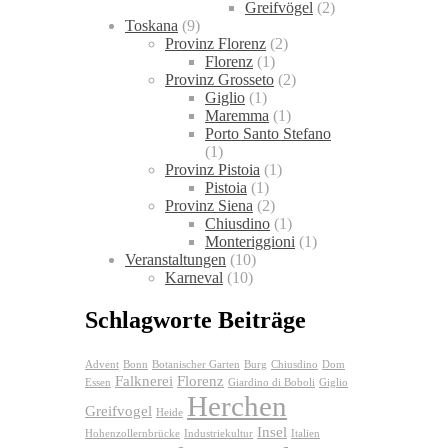
Greifvögel
(2)
Toskana
(9)
Provinz Florenz
(2)
Florenz
(1)
Provinz Grosseto
(2)
Giglio
(1)
Maremma
(1)
Porto Santo Stefano
(1)
Provinz Pistoia
(1)
Pistoia
(1)
Provinz Siena
(2)
Chiusdino
(1)
Monteriggioni
(1)
Veranstaltungen
(10)
Karneval
(10)
Schlagworte Beiträge
Advent
Bonn
Botanischer Garten
Burg
Chiusdino
Dom
Falknerei
Florenz
Essen
Giardino di Boboli
Giglio
Herchen
Greifvogel
Heide
Insel
Hohenzollernbrücke
Industriekultur
Italien