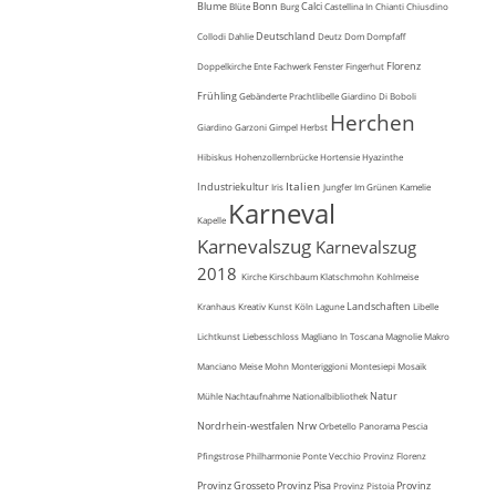
Blume
Bonn
Calci
Blüte
Burg
Castellina In Chianti
Chiusdino
Deutschland
Collodi
Dahlie
Deutz
Dom
Dompfaff
Florenz
Doppelkirche
Ente
Fachwerk
Fenster
Fingerhut
Frühling
Gebänderte Prachtlibelle
Giardino Di Boboli
Herchen
Giardino Garzoni
Gimpel
Herbst
Hibiskus
Hohenzollernbrücke
Hortensie
Hyazinthe
Italien
Industriekultur
Iris
Jungfer Im Grünen
Kamelie
Karneval
Kapelle
Karnevalszug
Karnevalszug
2018
Kirche
Kirschbaum
Klatschmohn
Kohlmeise
Landschaften
Kranhaus
Kreativ
Kunst
Köln
Lagune
Libelle
Lichtkunst
Liebesschloss
Magliano In Toscana
Magnolie
Makro
Manciano
Meise
Mohn
Monteriggioni
Montesiepi
Mosaik
Natur
Mühle
Nachtaufnahme
Nationalbibliothek
Nordrhein-westfalen
Nrw
Orbetello
Panorama
Pescia
Pfingstrose
Philharmonie
Ponte Vecchio
Provinz Florenz
Provinz Grosseto
Provinz Pisa
Provinz
Provinz Pistoia