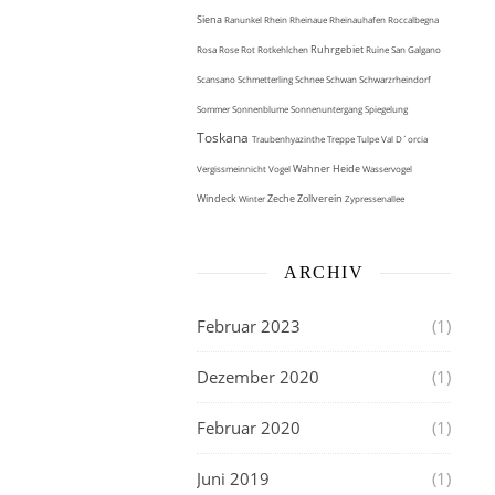
Siena
Ranunkel
Rhein
Rheinaue
Rheinauhafen
Roccalbegna
Ruhrgebiet
Rosa
Rose
Rot
Rotkehlchen
Ruine
San Galgano
Scansano
Schmetterling
Schnee
Schwan
Schwarzrheindorf
Sommer
Sonnenblume
Sonnenuntergang
Spiegelung
Toskana
Traubenhyazinthe
Treppe
Tulpe
Val D´orcia
Wahner Heide
Vergissmeinnicht
Vogel
Wasservogel
Windeck
Zeche Zollverein
Winter
Zypressenallee
ARCHIV
Februar 2023
(1)
Dezember 2020
(1)
Februar 2020
(1)
Juni 2019
(1)