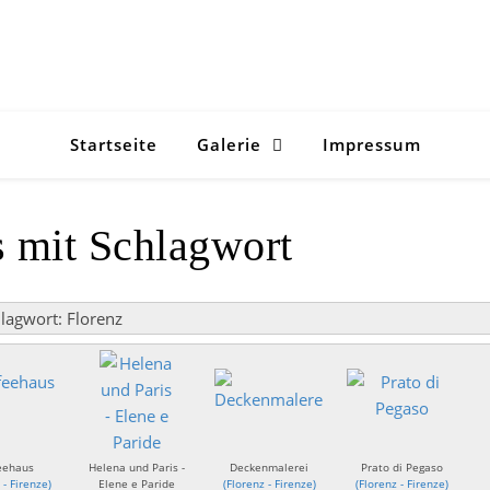
Startseite
Galerie
Impressum
s mit Schlagwort
lagwort: Florenz
eehaus
Helena und Paris -
Deckenmalerei
Prato di Pegaso
 - Firenze
)
Elene e Paride
(
Florenz - Firenze
)
(
Florenz - Firenze
)