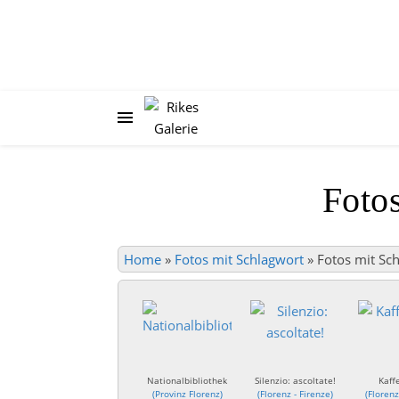
Foto
Home
»
Fotos mit Schlagwort
»
Fotos mit Sch
Nationalbibliothek
Silenzio: ascoltate!
Kaff
(
Provinz Florenz
)
(
Florenz - Firenze
)
(
Florenz