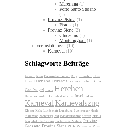
Maremma
(1)
Porto Santo Stefano
(1)
Provinz Pistoia
(1)
Pistoia
(1)
Provinz Siena
(2)
Chiusdino
(1)
Monteriggioni
(1)
Veranstaltungen
(10)
Karneval
(10)
Schlagworte Beiträge
Advent
Bonn
Botanischer Garten
Burg
Chiusdino
Dom
Falknerei
Florenz
Essen
Giardino di Boboli
Giglio
Herchen
Greifvogel
Heide
Insel
Hohenzollernbrücke
Industriekultur
Italien
Karnevalszug
Karneval
Kloster
Köln
Landschaft
Lüneburg
Lüneburger Heide
Maremma
Monteriggioni
Nachtaufnahme
Ostern
Pistoia
Provinz
Poppelsdorfer Schloss
Porto Santo Stefano
Grosseto
Provinz Siena
Rhein
Ruhrgebiet
Ruhr