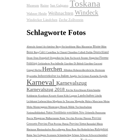
Toskana
Museum
Ruine
San Galgano
Windeck
Weihnachten
Wahner Heide
Windecker Ländchen
Zeche Zollverein
Schlagworte Fotos
Blume
Abstrakt
Amsel
Architektur
Berg-flockenblume
Blau
Blaumeise
Blüte
Bonn
Calci
Deutschland
Burg
Castellina In Chianti
Chiusdino
Collodi
Dahlie
Florenz
Deutz
Dom
Dompfaff
Doppelkirche
Ente
Fachwerk
Fenster
Fingerhut
Frühling
Gebänderte Prachtlibelle
Giardino Di Boboli
Giardino Garzoni
Herchen
Gimpel
Herbst
Hibiskus
Hohenzollernbrücke
Hortensie
Italien
Industriekultur
Hyazinthe
Iris
Jungfer Im Grünen
Kamelie
Kapelle
Karneval
Karnevalszug
Karnevalszug 2018
Kirche
Kirschbaum
Klatschmohn
Landschaften
Kohlmeise
Kranhaus
Kreativ
Kunst
Köln
Lagune
Libelle
Lichtkunst
Liebesschloss
Magliano In Toscana
Magnolie
Makro
Manciano
Meise
Mohn
Monteriggioni
Montesiepi
Mosaik
Mühle
Nachtaufnahme
Natur
Nordrhein-westfalen
Nrw
Nationalbibliothek
Orbetello
Panorama
Provinz
Pescia
Pfingstrose
Philharmonie
Ponte Vecchio
Provinz Florenz
Grosseto
Provinz Pisa
Provinz Siena
Provinz Pistoia
Ranunkel
Rhein
Ruhrgebiet
Rheinaue
Rheinauhafen
Roccalbegna
Rosa
Rose
Rot
Rotkehlchen
Ruine
San Galgano
Scansano
Schmetterling
Schnee
Schwan
Schwarzrheindorf