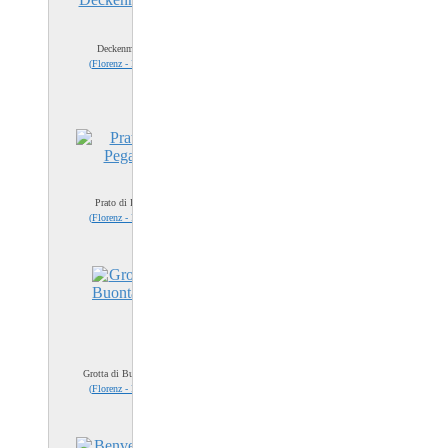
Deckenmalerei
(
Florenz - Firenze
)
Prato di Pegaso
(
Florenz - Firenze
)
Grotta di Buontalenti
(
Florenz - Firenze
)