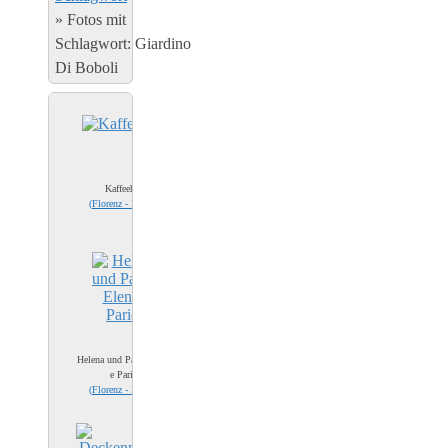
»
Fotos mit
Schlagwort: Giardino
Di Boboli
Kaffeehaus
(
Florenz - Firenze
)
Helena und Paris - Elene
e Paride
(
Florenz - Firenze
)