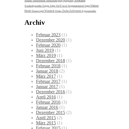
Toskana
Sommer
Sonnenblume
Sonnenuntergang
Spiegelung
Wahner
Traubenhyazinthe
Treppe
Tulpe
Val D´orcia
Vergissmeinnicht
Vogel
Heide
Windeck
Zeche Zollverein
Wasservogel
Winter
Zypressenallee
Archiv
Februar 2023
(1)
Dezember 2020
(1)
Februar 2020
(1)
Juni 2019
(1)
März 2019
(1)
Dezember 2018
(1)
Februar 2018
(1)
Januar 2018
(2)
März 2017
(1)
Februar 2017
(1)
Januar 2017
(1)
Dezember 2016
(1)
April 2016
(1)
Februar 2016
(3)
Januar 2016
(1)
Dezember 2015
(2)
April 2015
(2)
März 2015
(1)
Februar 2015
(1)