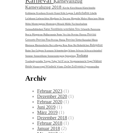
Karneval
Karnevalszug
Karnevalszug 2018
Kirche
Kirschbaum
Klatschmohn
Landschaften
Kohlmeise
Kranhaus
Kreativ
Kunst
Köln
Lagune
Libelle
Lichtkunst
Liebesschloss
Magliano In Toscana
Magnolie
Makro
Manciano
Meise
Mohn
Monteriggioni
Montesiepi
Mosaik
Mühle
Nachtaufnahme
Natur
Nordrhein-westfalen
Nrw
Nationalbibliothek
Orbetello
Panorama
Provinz
Pescia
Pfingstrose
Philharmonie
Ponte Vecchio
Provinz Florenz
Grosseto
Provinz Pisa
Provinz Siena
Provinz Pistoia
Ranunkel
Rhein
Ruhrgebiet
Rheinaue
Rheinauhafen
Roccalbegna
Rosa
Rose
Rot
Rotkehlchen
Ruine
San Galgano
Scansano
Schmetterling
Schnee
Schwan
Schwarzrheindorf
Toskana
Sommer
Sonnenblume
Sonnenuntergang
Spiegelung
Wahner
Traubenhyazinthe
Treppe
Tulpe
Val D´orcia
Vergissmeinnicht
Vogel
Heide
Windeck
Zeche Zollverein
Wasservogel
Winter
Zypressenallee
Archiv
Februar 2023
(1)
Dezember 2020
(1)
Februar 2020
(1)
Juni 2019
(1)
März 2019
(1)
Dezember 2018
(1)
Februar 2018
(1)
Januar 2018
(2)