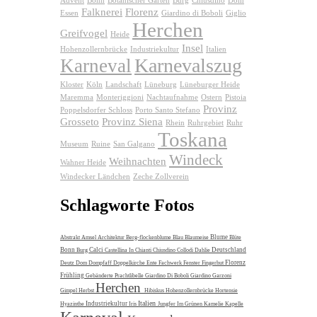
Advent
Bonn
Botanischer Garten
Burg
Chiusdino
Dom
Falknerei
Florenz
Essen
Giardino di Boboli
Giglio
Herchen
Greifvogel
Heide
Insel
Hohenzollernbrücke
Industriekultur
Italien
Karnevalszug
Karneval
Kloster
Köln
Landschaft
Lüneburg
Lüneburger Heide
Maremma
Monteriggioni
Nachtaufnahme
Ostern
Pistoia
Provinz
Poppelsdorfer Schloss
Porto Santo Stefano
Grosseto
Provinz Siena
Rhein
Ruhrgebiet
Ruhr
Toskana
Museum
Ruine
San Galgano
Windeck
Weihnachten
Wahner Heide
Windecker Ländchen
Zeche Zollverein
Schlagworte Fotos
Blume
Abstrakt
Amsel
Architektur
Berg-flockenblume
Blau
Blaumeise
Blüte
Bonn
Calci
Deutschland
Burg
Castellina In Chianti
Chiusdino
Collodi
Dahlie
Florenz
Deutz
Dom
Dompfaff
Doppelkirche
Ente
Fachwerk
Fenster
Fingerhut
Frühling
Gebänderte Prachtlibelle
Giardino Di Boboli
Giardino Garzoni
Herchen
Gimpel
Herbst
Hibiskus
Hohenzollernbrücke
Hortensie
Italien
Industriekultur
Hyazinthe
Iris
Jungfer Im Grünen
Kamelie
Kapelle