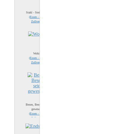
Stahl - Stein - Glas
(
Essen - Zeche
Zollverein
)
Wohin?
(
Essen - Zeche
Zollverein
)
Besen, Besen, seids
gewesen...
(
Essen - Zeche
Zollverein
)