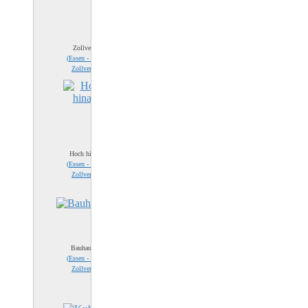
Zollverein
(
Essen - Zeche
Zollverein
)
Hoch hinaus
(
Essen - Zeche
Zollverein
)
Bauhausstil
(
Essen - Zeche
Zollverein
)