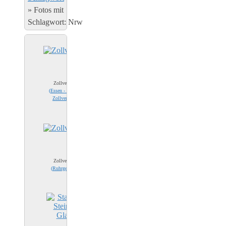
»
Fotos mit
Schlagwort: Nrw
Zollverein
(
Essen - Zeche
Zollverein
)
Zollverein
(
Ruhrgebiet
)