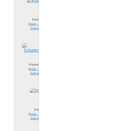
Kubisch
(
Essen - Zeche
Zollverein
)
Schattenspiele
(
Essen - Zeche
Zollverein
)
Stahl
(
Essen - Zeche
Zollverein
)