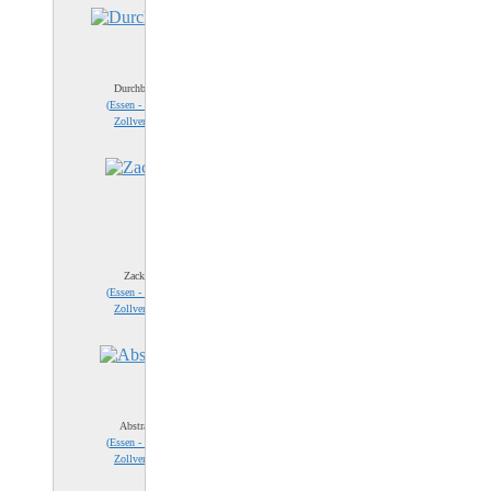
Durchblick
(
Essen - Zeche
Zollverein
)
Zackig
(
Essen - Zeche
Zollverein
)
Abstrakt
(
Essen - Zeche
Zollverein
)