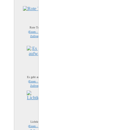
Rote Treppe
(
Essen - Zeche
Zollverein
)
Es geht aufwärts
(
Essen - Zeche
Zollverein
)
Lichtkunst
(
Essen - Zeche