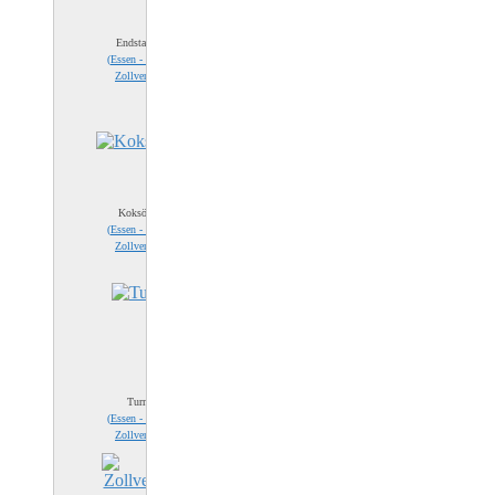
Endstation
(
Essen - Zeche
Zollverein
)
Koksöfen
(
Essen - Zeche
Zollverein
)
Turm
(
Essen - Zeche
Zollverein
)