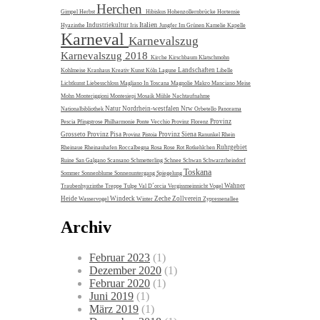
Herchen
Gimpel
Herbst
Hibiskus
Hohenzollernbrücke
Hortensie
Italien
Industriekultur
Hyazinthe
Iris
Jungfer Im Grünen
Kamelie
Kapelle
Karneval
Karnevalszug
Karnevalszug 2018
Kirche
Kirschbaum
Klatschmohn
Landschaften
Kohlmeise
Kranhaus
Kreativ
Kunst
Köln
Lagune
Libelle
Lichtkunst
Liebesschloss
Magliano In Toscana
Magnolie
Makro
Manciano
Meise
Mohn
Monteriggioni
Montesiepi
Mosaik
Mühle
Nachtaufnahme
Natur
Nordrhein-westfalen
Nrw
Nationalbibliothek
Orbetello
Panorama
Provinz
Pescia
Pfingstrose
Philharmonie
Ponte Vecchio
Provinz Florenz
Grosseto
Provinz Pisa
Provinz Siena
Provinz Pistoia
Ranunkel
Rhein
Ruhrgebiet
Rheinaue
Rheinauhafen
Roccalbegna
Rosa
Rose
Rot
Rotkehlchen
Ruine
San Galgano
Scansano
Schmetterling
Schnee
Schwan
Schwarzrheindorf
Toskana
Sommer
Sonnenblume
Sonnenuntergang
Spiegelung
Wahner
Traubenhyazinthe
Treppe
Tulpe
Val D´orcia
Vergissmeinnicht
Vogel
Heide
Windeck
Zeche Zollverein
Wasservogel
Winter
Zypressenallee
Archiv
Februar 2023
(1)
Dezember 2020
(1)
Februar 2020
(1)
Juni 2019
(1)
März 2019
(1)