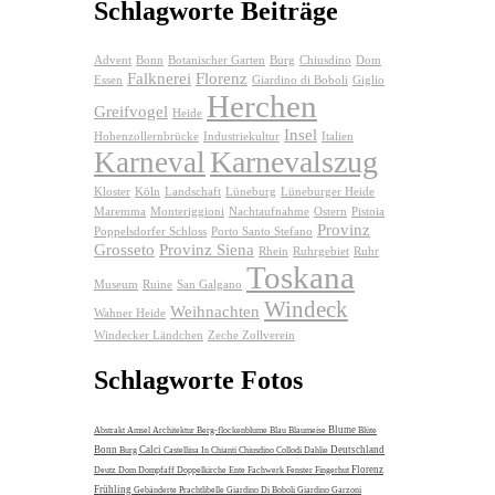
Schlagworte Beiträge
Advent
Bonn
Botanischer Garten
Burg
Chiusdino
Dom
Falknerei
Florenz
Essen
Giardino di Boboli
Giglio
Herchen
Greifvogel
Heide
Insel
Hohenzollernbrücke
Industriekultur
Italien
Karnevalszug
Karneval
Kloster
Köln
Landschaft
Lüneburg
Lüneburger Heide
Maremma
Monteriggioni
Nachtaufnahme
Ostern
Pistoia
Provinz
Poppelsdorfer Schloss
Porto Santo Stefano
Grosseto
Provinz Siena
Rhein
Ruhrgebiet
Ruhr
Toskana
Museum
Ruine
San Galgano
Windeck
Weihnachten
Wahner Heide
Windecker Ländchen
Zeche Zollverein
Schlagworte Fotos
Blume
Abstrakt
Amsel
Architektur
Berg-flockenblume
Blau
Blaumeise
Blüte
Bonn
Calci
Deutschland
Burg
Castellina In Chianti
Chiusdino
Collodi
Dahlie
Florenz
Deutz
Dom
Dompfaff
Doppelkirche
Ente
Fachwerk
Fenster
Fingerhut
Frühling
Gebänderte Prachtlibelle
Giardino Di Boboli
Giardino Garzoni