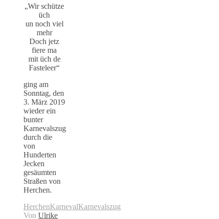
„Wir schütze
üch
un noch viel
mehr
Doch jetz
fiere ma
mit üch de
Fasteleer“
ging am
Sonntag, den
3. März 2019
wieder ein
bunter
Karnevalszug
durch die
von
Hunderten
Jecken
gesäumten
Straßen von
Herchen.
Herchen
Karneval
Karnevalszug
Von
Ulrike